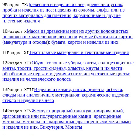
9
Древесина и изделия из нее; древесный уголь;
Раздел IX
пробка и изделия из нее; изделия из соломы, альфы или из
прочих материалов для плетения; корзиночные и другие
плетеные изделия
10
Масса из древесины или из других волокнистых
Раздел X
целлюлозных материалов; регенерируемые бумага или картон
(макулатура и отходы); бумага, картон и изделия из них
11
Текстильные материалы и текстильные изделия
Раздел XI
12
Обувь, головные уборы, зонты, солнцезащитные
Раздел XII
зонты, трости, трости-сиденья, хлысты, кнуты и их части;
обработанные перья и изделия из них; искусственные цветы;
изделия из человеческого волоса
13
Изделия из камня, гипса, цемента, асбеста,
Раздел XIII
слюды или аналогичных материалов; керамические изделия;
стекло и изделия из него
14
Жемчуг природный или культивированный,
Раздел XIV
драгоценные или полудрагоценные камни, драгоценные
металлы, металлы, плакированные драгоценными металлами
и изделия из них. Бижутерия. Монеты