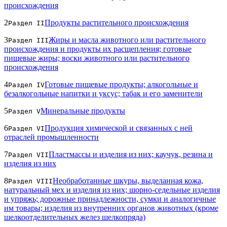
происхождения
2
Продукты растительного происхождения
Раздел II
3
Жиры и масла животного или растительного
Раздел III
происхождения и продукты их расщепления; готовые
пищевые жиры; воски животного или растительного
происхождения
4
Готовые пищевые продукты; алкогольные и
Раздел IV
безалкогольные напитки и уксус; табак и его заменители
5
Минеральные продукты
Раздел V
6
Продукция химической и связанных с ней
Раздел VI
отраслей промышленности
7
Пластмассы и изделия из них; каучук, резина и
Раздел VII
изделия из них
8
Необработанные шкуры, выделанная кожа,
Раздел VIII
натуральный мех и изделия из них; шорно-седельные изделия
и упряжь; дорожные принадлежности, сумки и аналогичные
им товары; изделия из внутренних органов животных (кроме
шелкоотделительных желез шелкопряда)