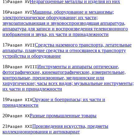
15
Недрагоценные металлы и изделия из них
Раздел XV
16
Машины, оборудование и механизмы;
Раздел XVI
электротехническое оборудование; их части;
звукозаписывающая и звуковоспроизводящая аппаратура,
аппаратура для записи и воспроизведения телевизионного
изображения и звука, их части и принадлежности
17
Средства наземного транспорта, летательные
Раздел XVII
аппараты, плавучие средства и относящиеся к транспорту
устройства и оборудование
18
Инструменты и аппараты оптические,
Раздел XVIII
фотографические, кинематографические, измерительные,
контрольные, прецизионные, медицинские или
хирургические; часы всех видов; музыкальные инструменты;
их части и принадлежности
19
Оружие и боеприпасы; их части и
Раздел XIX
принадлежности
20
Разные промышленные товары
Раздел XX
21
Произведения искусства, предметы
Раздел XXI
коллекционирования и антиквариат