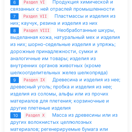
Продукция химической и
Раздел VI
6
связанных с ней отраслей промышленности
Пластмассы и изделия из
Раздел VII
7
них; каучук, резина и изделия из них
Необработанные шкуры,
Раздел VIII
8
выделанная кожа, натуральный мех и изделия
из них; шорно-седельные изделия и упряжь;
дорожные принадлежности, сумки и
аналогичные им товары; изделия из
внутренних органов животных (кроме
шелкоотделительных желез шелкопряда)
Древесина и изделия из нее;
Раздел IX
9
древесный уголь; пробка и изделия из нее;
изделия из соломы, альфы или из прочих
материалов для плетения; корзиночные и
другие плетеные изделия
Масса из древесины или из
Раздел X
10
других волокнистых целлюлозных
материалов; регенерируемые бумага или