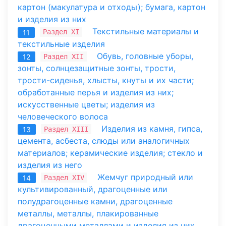
картон (макулатура и отходы); бумага, картон
и изделия из них
Текстильные материалы и
Раздел XI
11
текстильные изделия
Обувь, головные уборы,
Раздел XII
12
зонты, солнцезащитные зонты, трости,
трости-сиденья, хлысты, кнуты и их части;
обработанные перья и изделия из них;
искусственные цветы; изделия из
человеческого волоса
Изделия из камня, гипса,
Раздел XIII
13
цемента, асбеста, слюды или аналогичных
материалов; керамические изделия; стекло и
изделия из него
Жемчуг природный или
Раздел XIV
14
культивированный, драгоценные или
полудрагоценные камни, драгоценные
металлы, металлы, плакированные
драгоценными металлами и изделия из них.