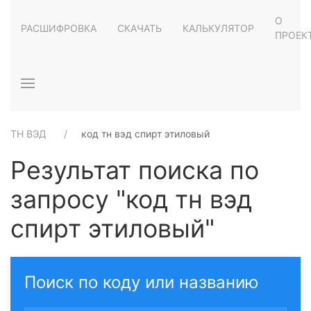
О
РАСШИФРОВКА
СКАЧАТЬ
КАЛЬКУЛЯТОР
ПРОЕК
ТН ВЭД
код тн вэд спирт этиловый
Результат поиска по
запросу "код тн вэд
спирт этиловый"
Поиск по коду или названию