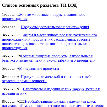
Список основных разделов ТН ВЭД
1
Живые животные; продукты животного
Раздел I
происхождения
2
Продукты растительного происхождения
Раздел II
3
Жиры и масла животного или растительного
Раздел III
происхождения и продукты их расщепления; готовые
пищевые жиры; воски животного или растительного
происхождения
4
Готовые пищевые продукты; алкогольные и
Раздел IV
безалкогольные напитки и уксус; табак и его заменители
5
Минеральные продукты
Раздел V
6
Продукция химической и связанных с ней
Раздел VI
отраслей промышленности
7
Пластмассы и изделия из них; каучук, резина и
Раздел VII
изделия из них
8
Необработанные шкуры, выделанная кожа,
Раздел VIII
натуральный мех и изделия из них; шорно-седельные изделия