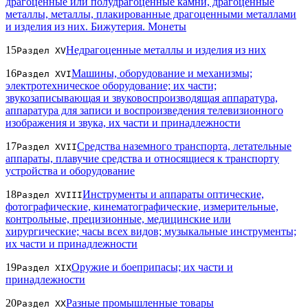
драгоценные или полудрагоценные камни, драгоценные
металлы, металлы, плакированные драгоценными металлами
и изделия из них. Бижутерия. Монеты
15
Недрагоценные металлы и изделия из них
Раздел XV
16
Машины, оборудование и механизмы;
Раздел XVI
электротехническое оборудование; их части;
звукозаписывающая и звуковоспроизводящая аппаратура,
аппаратура для записи и воспроизведения телевизионного
изображения и звука, их части и принадлежности
17
Средства наземного транспорта, летательные
Раздел XVII
аппараты, плавучие средства и относящиеся к транспорту
устройства и оборудование
18
Инструменты и аппараты оптические,
Раздел XVIII
фотографические, кинематографические, измерительные,
контрольные, прецизионные, медицинские или
хирургические; часы всех видов; музыкальные инструменты;
их части и принадлежности
19
Оружие и боеприпасы; их части и
Раздел XIX
принадлежности
20
Разные промышленные товары
Раздел XX