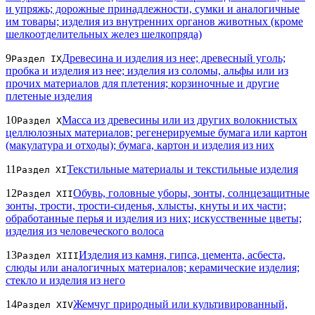
и упряжь; дорожные принадлежности, сумки и аналогичные
им товары; изделия из внутренних органов животных (кроме
шелкоотделительных желез шелкопряда)
9
Древесина и изделия из нее; древесный уголь;
Раздел IX
пробка и изделия из нее; изделия из соломы, альфы или из
прочих материалов для плетения; корзиночные и другие
плетеные изделия
10
Масса из древесины или из других волокнистых
Раздел X
целлюлозных материалов; регенерируемые бумага или картон
(макулатура и отходы); бумага, картон и изделия из них
11
Текстильные материалы и текстильные изделия
Раздел XI
12
Обувь, головные уборы, зонты, солнцезащитные
Раздел XII
зонты, трости, трости-сиденья, хлысты, кнуты и их части;
обработанные перья и изделия из них; искусственные цветы;
изделия из человеческого волоса
13
Изделия из камня, гипса, цемента, асбеста,
Раздел XIII
слюды или аналогичных материалов; керамические изделия;
стекло и изделия из него
14
Жемчуг природный или культивированный,
Раздел XIV