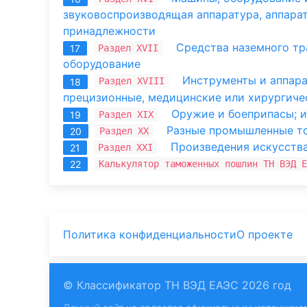
звуковоспроизводящая аппаратура, аппарат
принадлежности
Средства наземного тр
Раздел XVII
17
оборудование
Инструменты и аппара
Раздел XVIII
18
прецизионные, медицинские или хирургичес
Оружие и боеприпасы; и
Раздел XIX
19
Разные промышленные т
Раздел XX
20
Произведения искусства
Раздел XXI
21
Калькулятор таможенных пошлин ТН ВЭД Е
22
Политика конфиденциальности
О проекте
© Классификатор ТН ВЭД ЕАЭС 2026 год