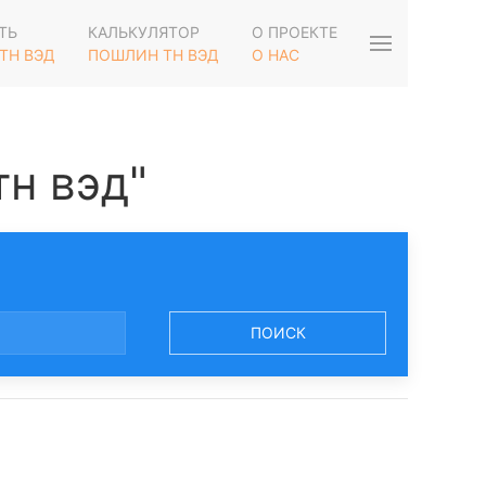
ТЬ
КАЛЬКУЛЯТОР
О ПРОЕКТЕ
ТН ВЭД
ПОШЛИН ТН ВЭД
О НАС
тн вэд"
ПОИСК