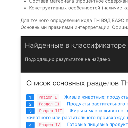
Состава материала (процентное содержан
Конструктивных особенностей (наличие ка
Для точного определения кода ТН ВЭД ЕАЭС 
Основными правилами интерпретации. Официа
Найденные в классификаторе
Подходящих результатов не найдено.
Список основных разделов Т
Живые животные; продукт
Раздел I
1
Продукты растительного
Раздел II
2
Жиры и масла животного
Раздел III
3
животного или растительного происхожде
Готовые пищевые продукты
Раздел IV
4