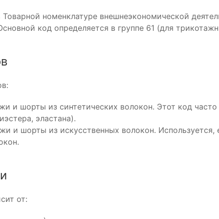
в Товарной номенклатуре внешнеэкономической деятел
Основной код определяется в группе 61 (для трикотажн
ов
в:
и и шорты из синтетических волокон. Этот код часто
эстера, эластана).
жи и шорты из искусственных волокон. Используется,
окон.
ии
сит от: