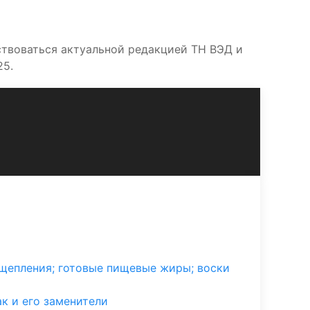
твоваться актуальной редакцией ТН ВЭД и
25.
щепления; готовые пищевые жиры; воски
к и его заменители