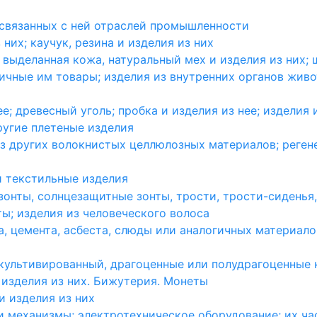
связанных с ней отраслей промышленности
них; каучук, резина и изделия из них
выделанная кожа, натуральный мех и изделия из них; 
ичные им товары; изделия из внутренних органов жив
е; древесный уголь; пробка и изделия из нее; изделия
ругие плетеные изделия
з других волокнистых целлюлозных материалов; реген
и текстильные изделия
зонты, солнцезащитные зонты, трости, трости-сиденья,
ты; изделия из человеческого волоса
а, цемента, асбеста, слюды или аналогичных материало
ультивированный, драгоценные или полудрагоценные к
изделия из них. Бижутерия. Монеты
 изделия из них
 механизмы; электротехническое оборудование; их ча