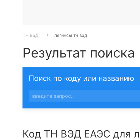
ТН ВЭД
легинсы тн вэд
Результат поиска 
Поиск по коду или названию
Код ТН ВЭД ЕАЭС для л