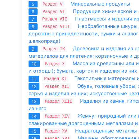
Минеральные продукты
Раздел V
5
Продукция химической и 
Раздел VI
6
Пластмассы и изделия из 
Раздел VII
7
Необработанные шкуры, 
Раздел VIII
8
дорожные принадлежности, сумки и аналог
шелкопряда)
Древесина и изделия из не
Раздел IX
9
материалов для плетения; корзиночные и д
Масса из древесины или и
Раздел X
10
и отходы); бумага, картон и изделия из них
Текстильные материалы 
Раздел XI
11
Обувь, головные уборы, 
Раздел XII
12
перья и изделия из них; искусственные цве
Изделия из камня, гипс
Раздел XIII
13
из него
Жемчуг природный или к
Раздел XIV
14
плакированные драгоценными металлами и 
Недрагоценные металлы и
Раздел XV
15
Машины, оборудование и
Раздел XVI
16