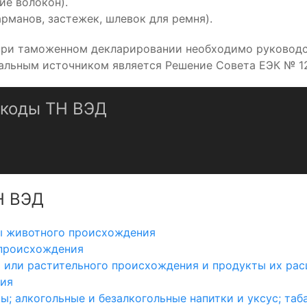
ие волокон).
рманов, застежек, шлевок для ремня).
при таможенном декларировании необходимо руководс
льным источником является Решение Совета ЕЭК № 1
 коды ТН ВЭД
Н ВЭД
ы животного происхождения
 происхождения
 или растительного происхождения и продукты их рас
ния
; алкогольные и безалкогольные напитки и уксус; таба