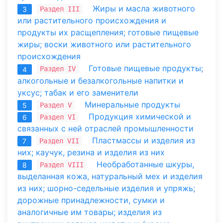
Жиры и масла животного
Раздел III
3
или растительного происхождения и
продукты их расщепления; готовые пищевые
жиры; воски животного или растительного
происхождения
Готовые пищевые продукты;
Раздел IV
4
алкогольные и безалкогольные напитки и
уксус; табак и его заменители
Минеральные продукты
Раздел V
5
Продукция химической и
Раздел VI
6
связанных с ней отраслей промышленности
Пластмассы и изделия из
Раздел VII
7
них; каучук, резина и изделия из них
Необработанные шкуры,
Раздел VIII
8
выделанная кожа, натуральный мех и изделия
из них; шорно-седельные изделия и упряжь;
дорожные принадлежности, сумки и
аналогичные им товары; изделия из