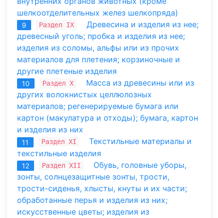
внутренних органов животных (кроме
шелкоотделительных желез шелкопряда)
Древесина и изделия из нее;
Раздел IX
9
древесный уголь; пробка и изделия из нее;
изделия из соломы, альфы или из прочих
материалов для плетения; корзиночные и
другие плетеные изделия
Масса из древесины или из
Раздел X
10
других волокнистых целлюлозных
материалов; регенерируемые бумага или
картон (макулатура и отходы); бумага, картон
и изделия из них
Текстильные материалы и
Раздел XI
11
текстильные изделия
Обувь, головные уборы,
Раздел XII
12
зонты, солнцезащитные зонты, трости,
трости-сиденья, хлысты, кнуты и их части;
обработанные перья и изделия из них;
искусственные цветы; изделия из