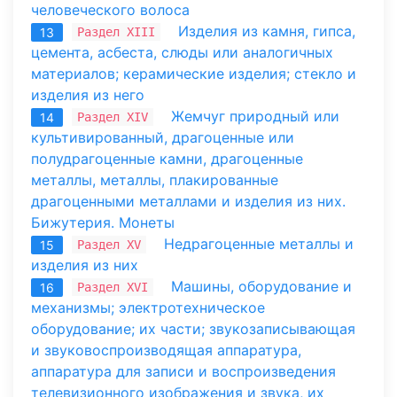
человеческого волоса
Изделия из камня, гипса,
Раздел XIII
13
цемента, асбеста, слюды или аналогичных
материалов; керамические изделия; стекло и
изделия из него
Жемчуг природный или
Раздел XIV
14
культивированный, драгоценные или
полудрагоценные камни, драгоценные
металлы, металлы, плакированные
драгоценными металлами и изделия из них.
Бижутерия. Монеты
Недрагоценные металлы и
Раздел XV
15
изделия из них
Машины, оборудование и
Раздел XVI
16
механизмы; электротехническое
оборудование; их части; звукозаписывающая
и звуковоспроизводящая аппаратура,
аппаратура для записи и воспроизведения
телевизионного изображения и звука, их