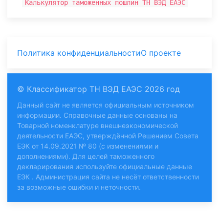
Калькулятор таможенных пошлин ТН ВЭД ЕАЭС
Политика конфиденциальности
О проекте
© Классификатор ТН ВЭД ЕАЭС 2026 год
Данный сайт не является официальным источником
информации. Справочные данные основаны на
Товарной номенклатуре внешнеэкономической
деятельности ЕАЭС, утверждённой Решением Совета
ЕЭК от 14.09.2021 № 80 (с изменениями и
дополнениями). Для целей таможенного
декларирования используйте
официальные данные
ЕЭК
. Администрация сайта не несёт ответственности
за возможные ошибки и неточности.