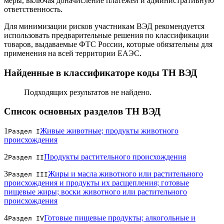
меры, включая доначисление платежей и административную
ответственность.
Для минимизации рисков участникам ВЭД рекомендуется
использовать предварительные решения по классификации
товаров, выдаваемые ФТС России, которые обязательны для
применения на всей территории ЕАЭС.
Найденные в классификаторе коды ТН ВЭД
Подходящих результатов не найдено.
Список основных разделов ТН ВЭД
1
Живые животные; продукты животного
Раздел I
происхождения
2
Продукты растительного происхождения
Раздел II
3
Жиры и масла животного или растительного
Раздел III
происхождения и продукты их расщепления; готовые
пищевые жиры; воски животного или растительного
происхождения
4
Готовые пищевые продукты; алкогольные и
Раздел IV