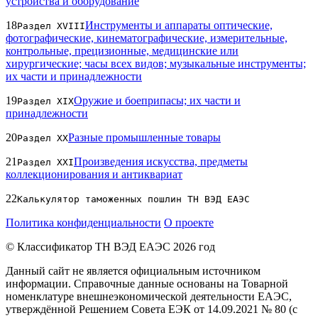
устройства и оборудование
18
Инструменты и аппараты оптические,
Раздел XVIII
фотографические, кинематографические, измерительные,
контрольные, прецизионные, медицинские или
хирургические; часы всех видов; музыкальные инструменты;
их части и принадлежности
19
Оружие и боеприпасы; их части и
Раздел XIX
принадлежности
20
Разные промышленные товары
Раздел XX
21
Произведения искусства, предметы
Раздел XXI
коллекционирования и антиквариат
22
Калькулятор таможенных пошлин ТН ВЭД ЕАЭС
Политика конфиденциальности
О проекте
© Классификатор ТН ВЭД ЕАЭС 2026 год
Данный сайт не является официальным источником
информации. Справочные данные основаны на Товарной
номенклатуре внешнеэкономической деятельности ЕАЭС,
утверждённой Решением Совета ЕЭК от 14.09.2021 № 80 (с