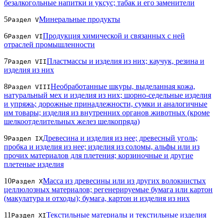
безалкогольные напитки и уксус; табак и его заменители
5
Минеральные продукты
Раздел V
6
Продукция химической и связанных с ней
Раздел VI
отраслей промышленности
7
Пластмассы и изделия из них; каучук, резина и
Раздел VII
изделия из них
8
Необработанные шкуры, выделанная кожа,
Раздел VIII
натуральный мех и изделия из них; шорно-седельные изделия
и упряжь; дорожные принадлежности, сумки и аналогичные
им товары; изделия из внутренних органов животных (кроме
шелкоотделительных желез шелкопряда)
9
Древесина и изделия из нее; древесный уголь;
Раздел IX
пробка и изделия из нее; изделия из соломы, альфы или из
прочих материалов для плетения; корзиночные и другие
плетеные изделия
10
Масса из древесины или из других волокнистых
Раздел X
целлюлозных материалов; регенерируемые бумага или картон
(макулатура и отходы); бумага, картон и изделия из них
11
Текстильные материалы и текстильные изделия
Раздел XI