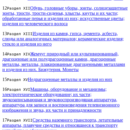
12
Обувь, головные уборы, зонты, солнцезащитные
Раздел XII
зонты, трости, трости-сиденья, хлысты, кнуты и их части;
обработанные перья и изделия из них; искусственные цветы;
изделия из человеческого волоса
13
Изделия из камня, гипса, цемента, асбеста,
Раздел XIII
слюды или аналогичных материалов; керамические изделия;
стекло и изделия из него
14
Жемчуг природный или культивированный,
Раздел XIV
драгоценные или полудрагоценные камни, драгоценные
металлы, металлы, плакированные драгоценными металлами
и изделия из них. Бижутерия. Монеты
15
Недрагоценные металлы и изделия из них
Раздел XV
16
Машины, оборудование и механизмы;
Раздел XVI
электротехническое оборудование; их части;
звукозаписывающая и звуковоспроизводящая аппаратура,
аппаратура для записи и воспроизведения телевизионного
изображения и звука, их части и принадлежности
17
Средства наземного транспорта, летательные
Раздел XVII
аппараты, плавучие средства и относящиеся к транспорту