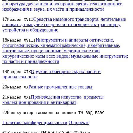
аппаратура для записи и воспроизведения телевизионного
изображения и звука, их части и принадлежности
17
Средства наземного транспорта, летательные
Раздел XVII
аппараты, плавучие средства и относящиеся к транспорту
устройства и оборудование
18
Инструменты и аппараты оптические,
Раздел XVIII
фотографические, кинематографические, измерительные,
контрольные, прецизионные, медицинские или
хирургические; часы всех видов; музыкальные инструменты;
их части и принадлежности
19
Оружие и боеприпасы; их части и
Раздел XIX
принадлежности
20
Разные промышленные товары
Раздел XX
21
Произведения искусства, предметы
Раздел XXI
коллекционирования и антиквариат
22
Калькулятор таможенных пошлин ТН ВЭД ЕАЭС
Политика конфиденциальности
О проекте
© Классификатор ТН ВЭД ЕАЭС 2026 год