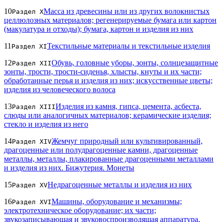
10
Масса из древесины или из других волокнистых
Раздел X
целлюлозных материалов; регенерируемые бумага или картон
(макулатура и отходы); бумага, картон и изделия из них
11
Текстильные материалы и текстильные изделия
Раздел XI
12
Обувь, головные уборы, зонты, солнцезащитные
Раздел XII
зонты, трости, трости-сиденья, хлысты, кнуты и их части;
обработанные перья и изделия из них; искусственные цветы;
изделия из человеческого волоса
13
Изделия из камня, гипса, цемента, асбеста,
Раздел XIII
слюды или аналогичных материалов; керамические изделия;
стекло и изделия из него
14
Жемчуг природный или культивированный,
Раздел XIV
драгоценные или полудрагоценные камни, драгоценные
металлы, металлы, плакированные драгоценными металлами
и изделия из них. Бижутерия. Монеты
15
Недрагоценные металлы и изделия из них
Раздел XV
16
Машины, оборудование и механизмы;
Раздел XVI
электротехническое оборудование; их части;
звукозаписывающая и звуковоспроизводящая аппаратура,