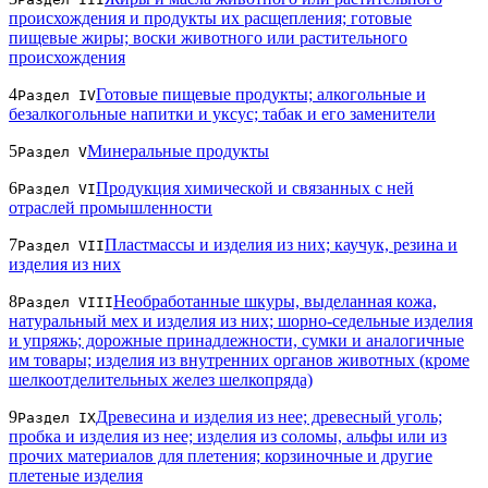
происхождения и продукты их расщепления; готовые
пищевые жиры; воски животного или растительного
происхождения
4
Готовые пищевые продукты; алкогольные и
Раздел IV
безалкогольные напитки и уксус; табак и его заменители
5
Минеральные продукты
Раздел V
6
Продукция химической и связанных с ней
Раздел VI
отраслей промышленности
7
Пластмассы и изделия из них; каучук, резина и
Раздел VII
изделия из них
8
Необработанные шкуры, выделанная кожа,
Раздел VIII
натуральный мех и изделия из них; шорно-седельные изделия
и упряжь; дорожные принадлежности, сумки и аналогичные
им товары; изделия из внутренних органов животных (кроме
шелкоотделительных желез шелкопряда)
9
Древесина и изделия из нее; древесный уголь;
Раздел IX
пробка и изделия из нее; изделия из соломы, альфы или из
прочих материалов для плетения; корзиночные и другие
плетеные изделия