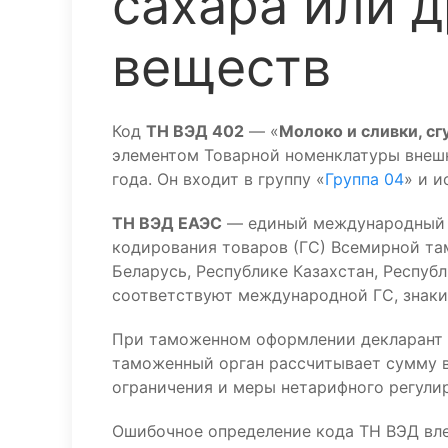
сахара или 
веществ
Код
ТН ВЭД 402
— «
Молоко и сливки, с
элементом Товарной номенклатуры внеш
года. Он входит в группу «
Группа 04
» и 
ТН ВЭД ЕАЭС
— единый международный к
кодирования товаров (ГС) Всемирной та
Беларусь, Республике Казахстан, Респуб
соответствуют международной ГС, знаки 
При таможенном оформлении декларант 
таможенный орган рассчитывает сумму в
ограничения и меры нетарифного регулир
Ошибочное определение кода ТН ВЭД вл