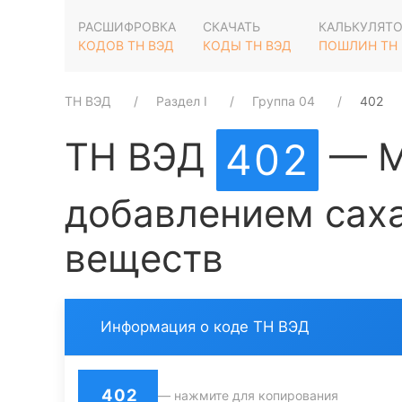
РАСШИФРОВКА
СКАЧАТЬ
КАЛЬКУЛЯТ
КОДОВ ТН ВЭД
КОДЫ ТН ВЭД
ПОШЛИН ТН
ТН ВЭД
Раздел I
Группа 04
402
ТН ВЭД
— М
402
добавлением сах
веществ
Информация о коде ТН ВЭД
402
— нажмите для копирования