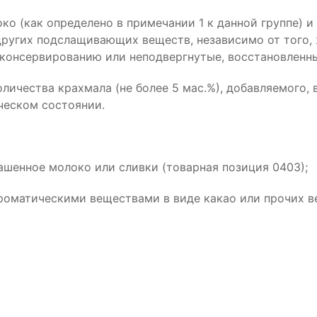
о (как определено в примечании 1 к данной группе) и
других подслащивающих веществ, независимо от того, 
е консервированию или неподвергнутые, восстановленн
ичества крахмала (не более 5 мас.%), добавляемого, в
ческом состоянии.
ашенное молоко или сливки (товарная позиция 0403);
ароматическими веществами в виде какао или прочих в