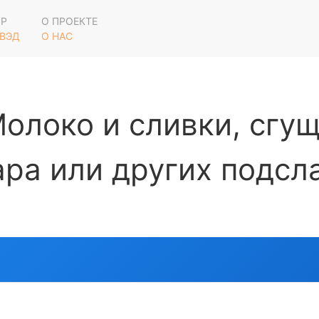
ОР
О ПРОЕКТЕ
 ВЭД
О НАС
олоко и сливки, сгущ
ара или других подс