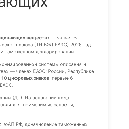
вающих
лащивающих веществ
» — является
еского союза (ТН ВЭД ЕАЭС) 2026 год
при таможенном декларировании.
монизированной системы описания и
вах — членах ЕАЭС: России, Республике
з
10 цифровых знаков
: первые 6
 ЕАЭС.
ации (ДТ). На основании кода
навливает применимые запреты,
.2 КоАП РФ, доначисление таможенных