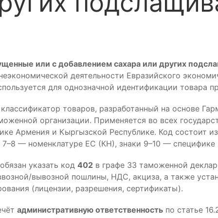
других подслащи
гущенные или с добавлением сахара или других подс
неэкономической деятельности Евразийского экономич
используется для однозначной идентификации товара 
лассификатор товаров, разработанный на основе Гар
моженной организации. Применяется во всех государст
лике Армения и Кыргызской Республике. Код состоит и
7–8 — номенклатуре ЕС (КН), знаки 9–10 — специфике
обязан указать код
402
в графе 33 таможенной деклар
возной/вывозной пошлины, НДС, акциза, а также уста
ования (лицензии, разрешения, сертификаты).
ечёт
административную ответственность
по статье 16