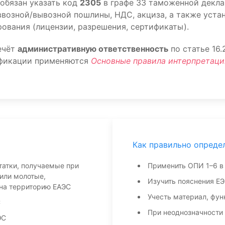
обязан указать код
2305
в графе 33 таможенной декла
возной/вывозной пошлины, НДС, акциза, а также уста
ования (лицензии, разрешения, сертификаты).
ечёт
административную ответственность
по статье 16
ификации применяются
Основные правила интерпретаци
Как правильно опреде
татки, получаемые при
Применить ОПИ 1–6 в
или молотые,
Изучить пояснения ЕЭ
на территорию ЕАЭС
Учесть материал, фун
С
При неоднозначности
ЭС