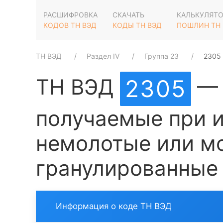
РАСШИФРОВКА
СКАЧАТЬ
КАЛЬКУЛЯТ
КОДОВ ТН ВЭД
КОДЫ ТН ВЭД
ПОШЛИН ТН
ТН ВЭД
Раздел IV
Группа 23
2305
ТН ВЭД
— 
2305
получаемые при и
немолотые или м
гранулированные
Информация о коде ТН ВЭД