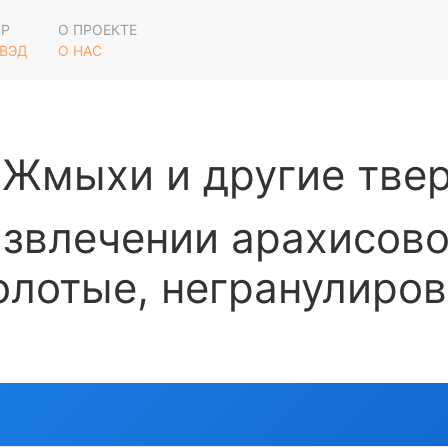
ОР
О ПРОЕКТЕ
 ВЭД
О НАС
Жмыхи и другие твер
звлечении арахисово
олотые, негранулиро