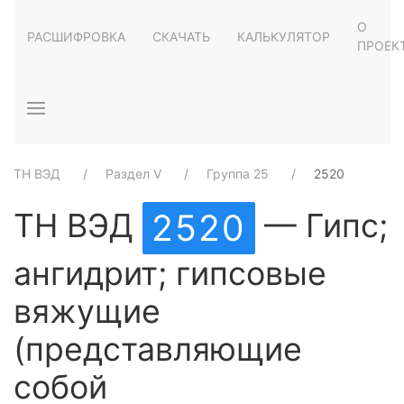
О
РАСШИФРОВКА
СКАЧАТЬ
КАЛЬКУЛЯТОР
ПРОЕК
ТН ВЭД
Раздел V
Группа 25
2520
ТН ВЭД
— Гипс;
2520
ангидрит; гипсовые
вяжущие
(представляющие
собой