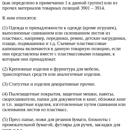
(как определено в примечании 1 к данной группе) или из
прочих материалов товарных позиций 3901 – 3914.
К ним относятся:
(1) Одежда и принадлежности к одежде (кроме игрушек),
выполненные сшиванием или склеиванием листов из
пластмасс, например, передники, ремни, детские нагрудники,
плащи, подмышники и т.д. Съемные пластмассовые
капюшоны включаются в данную товарную позицию, если
они представлены вместе с пластмассовыми плащами, к
которым они принадлежат.
(2) Крепежные изделия и фурнитура для мебели,
транспортных средств или аналогичные изделия.
(3) Статуэтки и изделия декоративные прочие.
(4) Пылезащитные покрытия, защитные мешки, навесы,
скоросшиватели, папки для документов и книг, обложки книг
и т.п. защитные изделия, изготовленные путем сшивания или
склеивания листов из пластмасс.
(5) Пресс-папье, ножи для резания бумаги, блокноты с
промокательной бумагой, футляры для ручек, закладки для
книг и т.д.