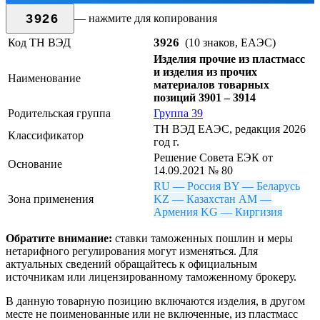
3926
— нажмите для копирования
3926
Код ТН ВЭД
(10 знаков, ЕАЭС)
Изделия прочие из пластмасс
и изделия из прочих
Наименование
материалов товарных
позиций 3901 – 3914
Родительская группа
Группа 39
ТН ВЭД ЕАЭС, редакция 2026
Классификатор
год г.
Решение Совета ЕЭК от
Основание
14.09.2021 № 80
RU — Россия
BY — Беларусь
Зона применения
KZ — Казахстан
AM —
Армения
KG — Киргизия
Обратите внимание:
ставки таможенных пошлин и меры
нетарифного регулирования могут изменяться. Для
актуальных сведений обращайтесь к официальным
источникам или лицензированному таможенному брокеру.
В данную товарную позицию включаются изделия, в другом
месте не поименованные или не включенные, из пластмасс