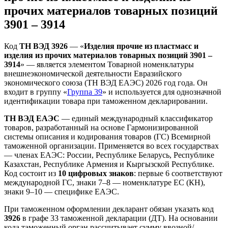
прочих материалов товарных позиций
3901 – 3914
Код
ТН ВЭД 3926
— «
Изделия прочие из пластмасс и
изделия из прочих материалов товарных позиций 3901 –
3914
» — является элементом Товарной номенклатуры
внешнеэкономической деятельности Евразийского
экономического союза (ТН ВЭД ЕАЭС) 2026 год года. Он
входит в группу «
Группа 39
» и используется для однозначной
идентификации товара при таможенном декларировании.
ТН ВЭД ЕАЭС
— единый международный классификатор
товаров, разработанный на основе Гармонизированной
системы описания и кодирования товаров (ГС) Всемирной
таможенной организации. Применяется во всех государствах
— членах ЕАЭС: России, Республике Беларусь, Республике
Казахстан, Республике Армения и Кыргызской Республике.
Код состоит из
10 цифровых знаков
: первые 6 соответствуют
международной ГС, знаки 7–8 — номенклатуре ЕС (КН),
знаки 9–10 — специфике ЕАЭС.
При таможенном оформлении декларант обязан указать код
3926
в графе 33 таможенной декларации (ДТ). На основании
кода таможенный орган рассчитывает сумму ввозной/