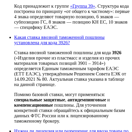
Код принадлежит к группе
«Группа 39»
. Структура кода
построена по принципу «от общего к частному»: первые
4 знака определяют товарную позицию, 6 знаков —
субпозицию ГС, 8 знаков — позицию КН ЕС, 10 знаков
— специфику ЕАЭС.
Какая ставка ввозной таможенной пошлины
установлена для кода 3926?
Ставка ввозной таможенной пошлины для кода
3926
(«Изделия прочие из пластмасс и изделия из прочих
материалов товарных позиций 3901 – 3914»)
определяется Единым таможенным тарифом ЕАЭС
(ЕТТ ЕАЭС), утверждённым Решением Совета ЕЭК от
14.09.2021 № 80. Актуальная ставка указана в таблице
на данной странице.
Помимо базовой ставки, могут применяться:
специальные защитные
,
антидемпинговые
и
компенсационные
пошлины. Для уточнения
конкретной ставки обращайтесь к официальным базам
данных ФТС России или к лицензированному
таможенному брокеру.
Нужна ли лицензия или разрешение для ввоза товара по