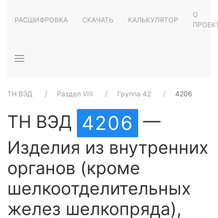
О
РАСШИФРОВКА
СКАЧАТЬ
КАЛЬКУЛЯТОР
ПРОЕК
ТН ВЭД
Раздел VIII
Группа 42
4206
ТН ВЭД
—
4206
Изделия из внутренних
органов (кроме
шелкоотделительных
желез шелкопряда),