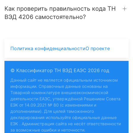
Как проверить правильность кода ТН
ВЭД 4206 самостоятельно?
Политика конфиденциальности
О проекте
© Классификатор ТН ВЭД ЕАЭС 2026 год
Данный сайт не является официальным источником
информации. Справочные данные основаны на
Товарной номенклатуре внешнеэкономической
деятельности ЕАЭС, утверждённой Решением Совета
ЕЭК от 14.09.2021 № 80 (с изменениями и
дополнениями). Для целей таможенного
декларирования используйте
официальные данные
ЕЭК
. Администрация сайта не несёт ответственности
за возможные ошибки и неточности.