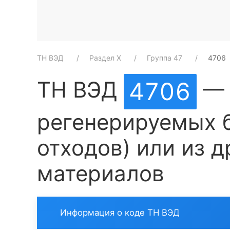
ТН ВЭД
Раздел X
Группа 47
4706
ТН ВЭД
— 
4706
регенерируемых б
отходов) или из 
материалов
Информация о коде ТН ВЭД