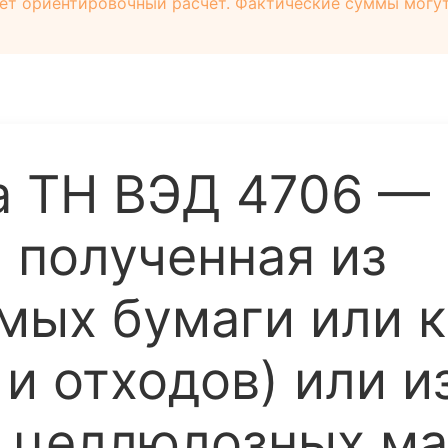
ет ориентировочный расчёт. Фактические суммы могут 
 ТН ВЭД 4706 —
 полученная из
мых бумаги или к
и отходов) или и
 целлюлозных ма