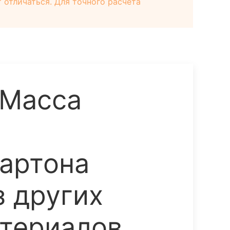
отличаться. Для точного расчёта
 Масса
артона
з других
териалов