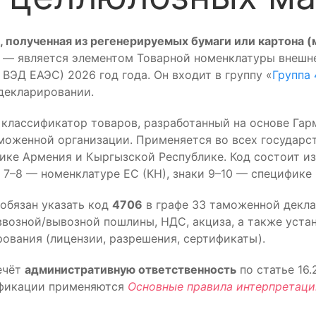
, полученная из регенерируемых бумаги или картона (
 — является элементом Товарной номенклатуры внешн
ВЭД ЕАЭС) 2026 год года. Он входит в группу «
Группа 
декларировании.
лассификатор товаров, разработанный на основе Гар
моженной организации. Применяется во всех государст
лике Армения и Кыргызской Республике. Код состоит и
7–8 — номенклатуре ЕС (КН), знаки 9–10 — специфике
обязан указать код
4706
в графе 33 таможенной декла
возной/вывозной пошлины, НДС, акциза, а также уста
ования (лицензии, разрешения, сертификаты).
ечёт
административную ответственность
по статье 16
ификации применяются
Основные правила интерпретаци