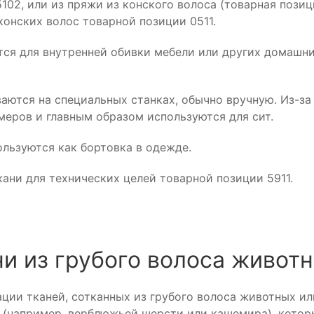
02, или из пряжи из конского волоса (товарная позици
конских волос товарной позиции 0511.
тся для внутренней обивки мебели или других домашни
аются на специальных станках, обычно вручную. Из-за
меров и главным образом используются для сит.
ользуются как бортовка в одежде.
ани для технических целей товарной позиции 5911.
ни из грубого волоса животн
ции тканей, сотканных из грубого волоса животных ил
а (например, верблюжьей шерсти или кашемира), котор