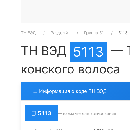
ТН ВЭД
Раздел XI
Группа 51
5113
ТН ВЭД
— Т
5113
конского волоса
Информация о коде ТН ВЭД
5113
— нажмите для копирования