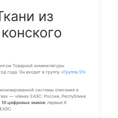
кани из
 конского
ентом Товарной номенклатуры
д года. Он входит в группу «
Группа 51
»
монизированной системы описания и
вах — членах ЕАЭС: России, Республике
з
10 цифровых знаков
: первые 6
 ЕАЭС.