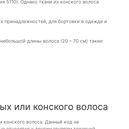
я 5110). Однако ткани из конского волоса
х принадлежностей, для бортовки в одежде и
 небольшой длины волоса (20 – 70 см) такие
ых или конского волоса
и конского волоса. Данный код не
ые относятся к другим группам товарной