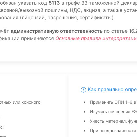
обязан указать код
5113
в графе 33 таможенной деклар
возной/вывозной пошлины, НДС, акциза, а также уста
ования (лицензии, разрешения, сертификаты).
ечёт
административную ответственность
по статье 16
ификации применяются
Основные правила интерпретаци
Как правильно опре
отных или конского
Применить ОПИ 1–6 в
Изучить пояснения ЕЭ
С
Учесть материал, фун
ЭС
При неоднозначности
ота