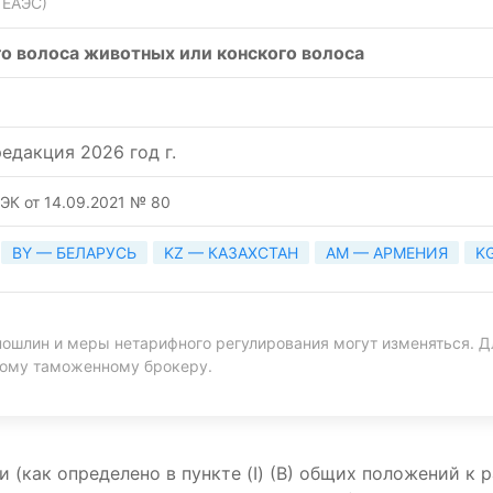
 ЕАЭС)
го волоса животных или конского волоса
едакция 2026 год г.
ЭК от 14.09.2021 № 80
BY — БЕЛАРУСЬ
KZ — КАЗАХСТАН
AM — АРМЕНИЯ
K
ошлин и меры нетарифного регулирования могут изменяться. Д
ному таможенному брокеру.
(как определено в пункте (I) (В) общих положений к ра