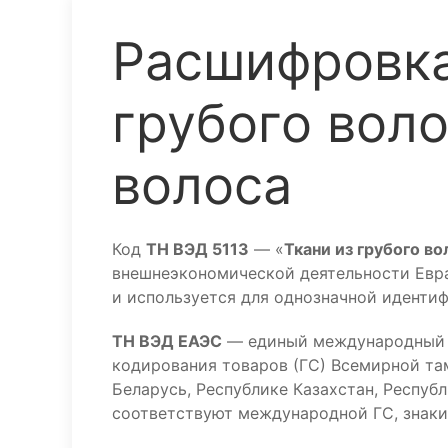
Расшифровка
грубого вол
волоса
Код
ТН ВЭД 5113
— «
Ткани из грубого в
внешнеэкономической деятельности Евраз
и используется для однозначной иденти
ТН ВЭД ЕАЭС
— единый международный к
кодирования товаров (ГС) Всемирной та
Беларусь, Республике Казахстан, Респуб
соответствуют международной ГС, знаки 