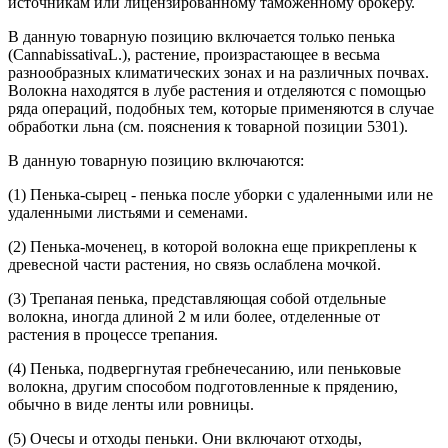
источникам или лицензированному таможенному брокеру.
В данную товарную позицию включается только пенька
(CannabissativaL.), растение, произрастающее в весьма
разнообразных климатических зонах и на различных почвах.
Волокна находятся в лубе растения и отделяются с помощью
ряда операций, подобных тем, которые применяются в случае
обработки льна (см. пояснения к товарной позиции 5301).
В данную товарную позицию включаются:
(1) Пенька-сырец - пенька после уборки с удаленными или не
удаленными листьями и семенами.
(2) Пенька-моченец, в которой волокна еще прикреплены к
древесной части растения, но связь ослаблена мочкой.
(3) Трепаная пенька, представляющая собой отдельные
волокна, иногда длиной 2 м или более, отделенные от
растения в процессе трепания.
(4) Пенька, подвергнутая гребнечесанию, или пеньковые
волокна, другим способом подготовленные к прядению,
обычно в виде ленты или ровницы.
(5) Очесы и отходы пеньки. Они включают отходы,