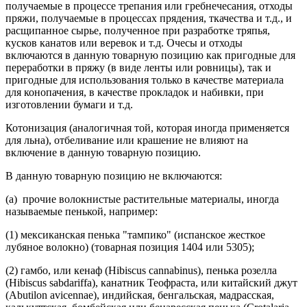
получаемые в процессе трепания или гребнечесания, отходы
пряжи, получаемые в процессах прядения, ткачества и т.д., и
расщипанное сырье, полученное при разработке тряпья,
кусков канатов или веревок и т.д. Очесы и отходы
включаются в данную товарную позицию как пригодные для
переработки в пряжу (в виде ленты или ровницы), так и
пригодные для использования только в качестве материала
для конопачения, в качестве прокладок и набивки, при
изготовлении бумаги и т.д.
Котонизация (аналогичная той, которая иногда применяется
для льна), отбеливание или крашение не влияют на
включение в данную товарную позицию.
В данную товарную позицию не включаются:
(а) прочие волокнистые растительные материалы, иногда
называемые пенькой, например:
(1) мексиканская пенька "тампико" (испанское жесткое
лубяное волокно) (товарная позиция 1404 или 5305);
(2) гамбо, или кенаф (Hibiscus cannabinus), пенька розелла
(Hibiscus sabdariffa), канатник Теофраста, или китайский джут
(Abutilon avicennae), индийская, бенгальская, мадрасская,