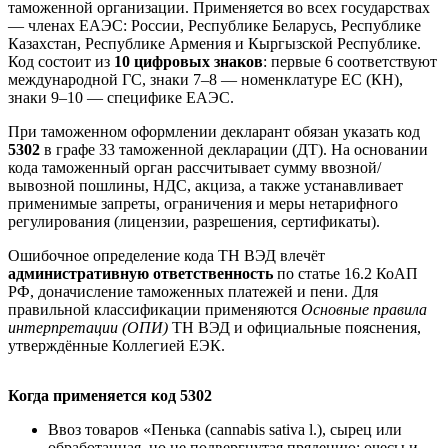
таможенной организации. Применяется во всех государствах
— членах ЕАЭС: России, Республике Беларусь, Республике
Казахстан, Республике Армения и Кыргызской Республике.
Код состоит из
10 цифровых знаков
: первые 6 соответствуют
международной ГС, знаки 7–8 — номенклатуре ЕС (КН),
знаки 9–10 — специфике ЕАЭС.
При таможенном оформлении декларант обязан указать код
5302
в графе 33 таможенной декларации (ДТ). На основании
кода таможенный орган рассчитывает сумму ввозной/
вывозной пошлины, НДС, акциза, а также устанавливает
применимые запреты, ограничения и меры нетарифного
регулирования (лицензии, разрешения, сертификаты).
Ошибочное определение кода ТН ВЭД влечёт
административную ответственность
по статье 16.2 КоАП
РФ, доначисление таможенных платежей и пени. Для
правильной классификации применяются
Основные правила
интерпретации (ОПИ)
ТН ВЭД и официальные пояснения,
утверждённые Коллегией ЕЭК.
Когда применяется код 5302
Ввоз товаров «Пенька (cannabis sativa l.), сырец или
обработанная, но не подвергнутая прядению; очесы и