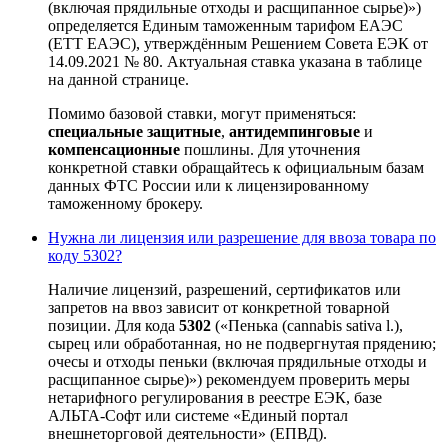
(включая прядильные отходы и расщипанное сырье)»)
определяется Единым таможенным тарифом ЕАЭС
(ЕТТ ЕАЭС), утверждённым Решением Совета ЕЭК от
14.09.2021 № 80. Актуальная ставка указана в таблице
на данной странице.
Помимо базовой ставки, могут применяться:
специальные защитные
,
антидемпинговые
и
компенсационные
пошлины. Для уточнения
конкретной ставки обращайтесь к официальным базам
данных ФТС России или к лицензированному
таможенному брокеру.
Нужна ли лицензия или разрешение для ввоза товара по
коду 5302?
Наличие лицензий, разрешений, сертификатов или
запретов на ввоз зависит от конкретной товарной
позиции. Для кода
5302
(«Пенька (cannabis sativa l.),
сырец или обработанная, но не подвергнутая прядению;
очесы и отходы пеньки (включая прядильные отходы и
расщипанное сырье)») рекомендуем проверить меры
нетарифного регулирования в реестре ЕЭК, базе
АЛЬТА-Софт или системе «Единый портал
внешнеторговой деятельности» (ЕПВД).