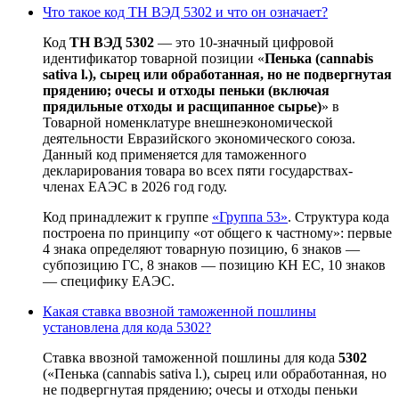
Что такое код ТН ВЭД 5302 и что он означает?
Код
ТН ВЭД 5302
— это 10-значный цифровой
идентификатор товарной позиции «
Пенька (cannabis
sativa l.), сырец или обработанная, но не подвергнутая
прядению; очесы и отходы пеньки (включая
прядильные отходы и расщипанное сырье)
» в
Товарной номенклатуре внешнеэкономической
деятельности Евразийского экономического союза.
Данный код применяется для таможенного
декларирования товара во всех пяти государствах-
членах ЕАЭС в 2026 год году.
Код принадлежит к группе
«Группа 53»
. Структура кода
построена по принципу «от общего к частному»: первые
4 знака определяют товарную позицию, 6 знаков —
субпозицию ГС, 8 знаков — позицию КН ЕС, 10 знаков
— специфику ЕАЭС.
Какая ставка ввозной таможенной пошлины
установлена для кода 5302?
Ставка ввозной таможенной пошлины для кода
5302
(«Пенька (cannabis sativa l.), сырец или обработанная, но
не подвергнутая прядению; очесы и отходы пеньки