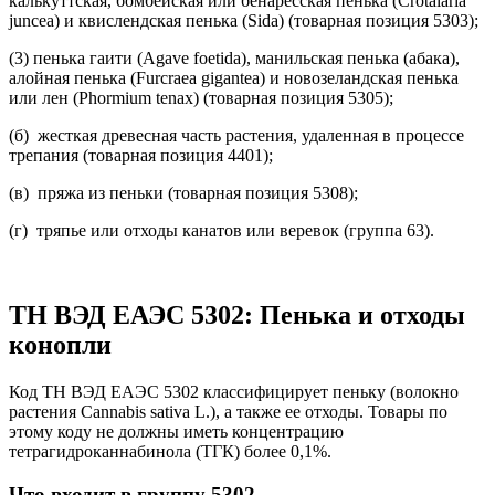
калькуттская, бомбейская или бенаресская пенька (Crotalaria
juncea) и квислендская пенька (Sida) (товарная позиция 5303);
(3) пенька гаити (Agave foetida), манильская пенька (абака),
алойная пенька (Furcraea gigantea) и новозеландская пенька
или лен (Phormium tenax) (товарная позиция 5305);
(б) жесткая древесная часть растения, удаленная в процессе
трепания (товарная позиция 4401);
(в) пряжа из пеньки (товарная позиция 5308);
(г) тряпье или отходы канатов или веревок (группа 63).
ТН ВЭД ЕАЭС 5302: Пенька и отходы
конопли
Код ТН ВЭД ЕАЭС 5302 классифицирует пеньку (волокно
растения Cannabis sativa L.), а также ее отходы. Товары по
этому коду не должны иметь концентрацию
тетрагидроканнабинола (ТГК) более 0,1%.
Что входит в группу 5302