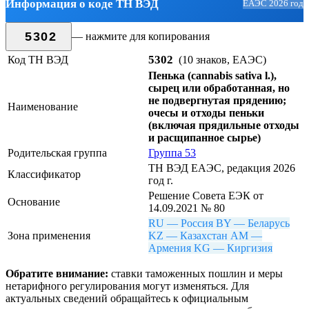
Информация о коде ТН ВЭД
ЕАЭС 2026 год
5302
— нажмите для копирования
5302
Код ТН ВЭД
(10 знаков, ЕАЭС)
Пенька (cannabis sativa l.),
сырец или обработанная, но
не подвергнутая прядению;
Наименование
очесы и отходы пеньки
(включая прядильные отходы
и расщипанное сырье)
Родительская группа
Группа 53
ТН ВЭД ЕАЭС, редакция 2026
Классификатор
год г.
Решение Совета ЕЭК от
Основание
14.09.2021 № 80
RU — Россия
BY — Беларусь
Зона применения
KZ — Казахстан
AM —
Армения
KG — Киргизия
Обратите внимание:
ставки таможенных пошлин и меры
нетарифного регулирования могут изменяться. Для
актуальных сведений обращайтесь к официальным