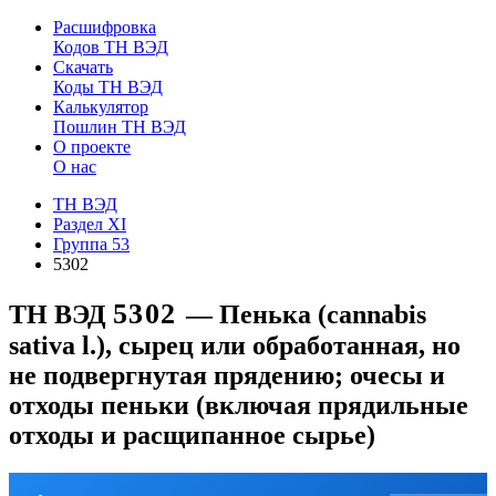
Расшифровка
Кодов ТН ВЭД
Скачать
Коды ТН ВЭД
Калькулятор
Пошлин ТН ВЭД
О проекте
О нас
ТН ВЭД
Раздел XI
Группа 53
5302
5302
ТН ВЭД
— Пенька (cannabis
sativa l.), сырец или обработанная, но
не подвергнутая прядению; очесы и
отходы пеньки (включая прядильные
отходы и расщипанное сырье)