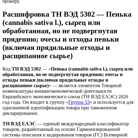
брокеру.
Расшифровка ТН ВЭД 5302 — Пенька
(cannabis sativa l.), сырец или
обработанная, но не подвергнутая
прядению; очесы и отходы пеньки
(включая прядильные отходы и
расщипанное сырье)
Код
ТН ВЭД 5302
— «
Пенька (cannabis sativa l.), сырец или
обработанная, но не подвергнутая прядению; очесы и
отходы пеньки (включая прядильные отходы и
расщипанное сырье)
» — является элементом Товарной
номенклатуры внешнеэкономической деятельности
Евразийского экономического союза (ТН ВЭД ЕАЭС) 2026
год года. Он входит в группу «
Группа 53
» и используется для
однозначной идентификации товара при таможенном
декларировании.
ТН ВЭД ЕАЭС
— единый международный классификатор
товаров, разработанный на основе Гармонизированной
системы описания и кодирования товаров (ГС) Всемирной