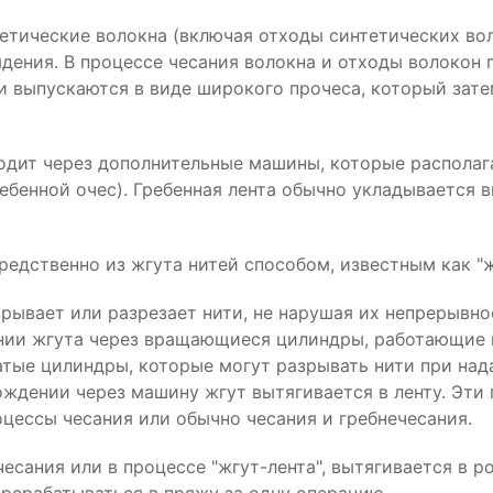
тические волокна (включая отходы синтетических вол
ядения. В процессе чесания волокна и отходы волокон 
и выпускаются в виде широкого прочеса, который зате
одит через дополнительные машины, которые располага
ебенной очес). Гребенная лента обычно укладывается 
редственно из жгута нитей способом, известным как "ж
зрывает или разрезает нити, не нарушая их непрерывн
нии жгута через вращающиеся цилиндры, работающие п
чатые цилиндры, которые могут разрывать нити при над
ждении через машину жгут вытягивается в ленту. Эти
оцессы чесания или обычно чесания и гребнечесания.
чесания или в процессе "жгут-лента", вытягивается в 