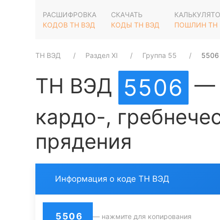
РАСШИФРОВКА
СКАЧАТЬ
КАЛЬКУЛЯТ
КОДОВ ТН ВЭД
КОДЫ ТН ВЭД
ПОШЛИН ТН
ТН ВЭД
Раздел XI
Группа 55
5506
ТН ВЭД
— 
5506
кардо-, гребнече
прядения
Информация о коде ТН ВЭД
5506
— нажмите для копирования