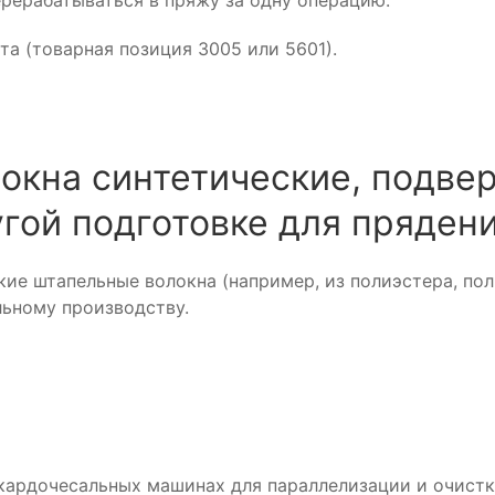
ерерабатываться в пряжу за одну операцию.
а (товарная позиция 3005 или 5601).
окна синтетические, подвер
гой подготовке для пряден
ие штапельные волокна (например, из полиэстера, по
льному производству.
 кардочесальных машинах для параллелизации и очистк