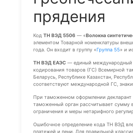
прядения
Код
ТН ВЭД 5506
— «
Волокна синтетиче
элементом Товарной номенклатуры внеш
года. Он входит в группу «
Группа 55
» и 
ТН ВЭД ЕАЭС
— единый международный к
кодирования товаров (ГС) Всемирной та
Беларусь, Республике Казахстан, Респуб
соответствуют международной ГС, знаки 
При таможенном оформлении декларант 
таможенный орган рассчитывает сумму в
ограничения и меры нетарифного регулир
Ошибочное определение кода ТН ВЭД вл
платежей и пени. Для правильной класс