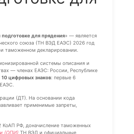
й подготовке для прядения
» — является
еского союза (ТН ВЭД ЕАЭС) 2026 год
при таможенном декларировании.
монизированной системы описания и
вах — членах ЕАЭС: России, Республике
з
10 цифровых знаков
: первые 6
 ЕАЭС.
рации (ДТ). На основании кода
навливает применимые запреты,
.2 КоАП РФ, доначисление таможенных
и (ОПИ)
ТН ВЭД и официальные