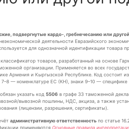
ские, подвергнутые кардо-, гребнечесанию или друго
неэкономической деятельности Евразийского экономич
используется для однозначной идентификации товара 
лассификатор товаров, разработанный на основе Гар
моженной организации. Применяется во всех государст
лике Армения и Кыргызской Республике. Код состоит и
7–8 — номенклатуре ЕС (КН), знаки 9–10 — специфике
обязан указать код
5506
в графе 33 таможенной декла
возной/вывозной пошлины, НДС, акциза, а также уста
ования (лицензии, разрешения, сертификаты).
ечёт
административную ответственность
по статье 16
ификации применяются
Основные правила интерпретаци