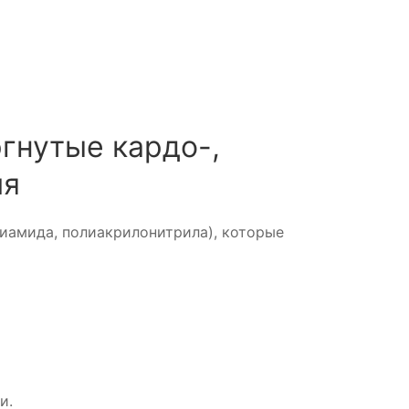
гнутые кардо-,
ия
лиамида, полиакрилонитрила), которые
и.