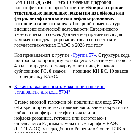
Код
ТН ВЭД 5704
— это 10-значный цифровой
идентификатор товарной позиции «
Ковры и прочие
текстильные напольные покрытия из войлока или
фетра, нетафтинговые или нефлокированные,
готовые или неготовые
» в Товарной номенклатуре
внешнеэкономической деятельности Евразийского
экономического союза. Данный код применяется для
таможенного декларирования товара во всех пяти
государствах-членах ЕАЭС в 2026 год году.
Код принадлежит к группе
«Группа 57»
. Структура кода
построена по принципу «от общего к частному»: первые
4 знака определяют товарную позицию, 6 знаков —
субпозицию ГС, 8 знаков — позицию КН ЕС, 10 знаков
— специфику ЕАЭС.
Какая ставка ввозной таможенной пошлины
установлена для кода 5704?
Ставка ввозной таможенной пошлины для кода
5704
(«Ковры и прочие текстильные напольные покрытия из
войлока или фетра, нетафтинговые или
нефлокированные, готовые или неготовые»)
определяется Единым таможенным тарифом ЕАЭС
(ЕТТ ЕАЭС), утверждённым Решением Совета ЕЭК от