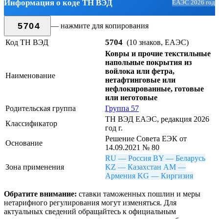
Информация о коде ТН ВЭД
ЕАЭС 2026 год
5704
— нажмите для копирования
5704
Код ТН ВЭД
(10 знаков, ЕАЭС)
Ковры и прочие текстильные
напольные покрытия из
войлока или фетра,
Наименование
нетафтинговые или
нефлокированные, готовые
или неготовые
Родительская группа
Группа 57
ТН ВЭД ЕАЭС, редакция 2026
Классификатор
год г.
Решение Совета ЕЭК от
Основание
14.09.2021 № 80
RU — Россия
BY — Беларусь
Зона применения
KZ — Казахстан
AM —
Армения
KG — Киргизия
Обратите внимание:
ставки таможенных пошлин и меры
нетарифного регулирования могут изменяться. Для
актуальных сведений обращайтесь к официальным