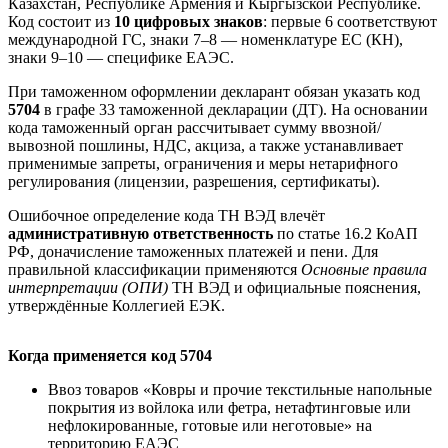
Казахстан, Республике Армения и Кыргызской Республике.
Код состоит из
10 цифровых знаков
: первые 6 соответствуют
международной ГС, знаки 7–8 — номенклатуре ЕС (КН),
знаки 9–10 — специфике ЕАЭС.
При таможенном оформлении декларант обязан указать код
5704
в графе 33 таможенной декларации (ДТ). На основании
кода таможенный орган рассчитывает сумму ввозной/
вывозной пошлины, НДС, акциза, а также устанавливает
применимые запреты, ограничения и меры нетарифного
регулирования (лицензии, разрешения, сертификаты).
Ошибочное определение кода ТН ВЭД влечёт
административную ответственность
по статье 16.2 КоАП
РФ, доначисление таможенных платежей и пени. Для
правильной классификации применяются
Основные правила
интерпретации (ОПИ)
ТН ВЭД и официальные пояснения,
утверждённые Коллегией ЕЭК.
Когда применяется код 5704
Ввоз товаров «Ковры и прочие текстильные напольные
покрытия из войлока или фетра, нетафтинговые или
нефлокированные, готовые или неготовые» на
территорию ЕАЭС