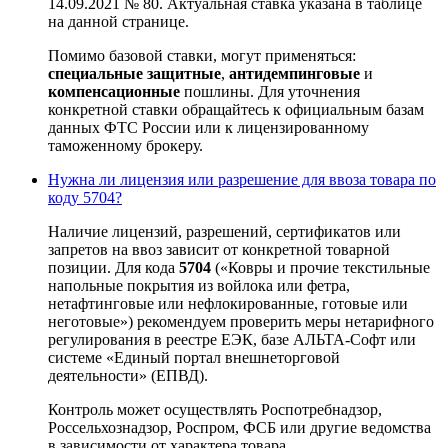
14.09.2021 № 80. Актуальная ставка указана в таблице
на данной странице.
Помимо базовой ставки, могут применяться:
специальные защитные
,
антидемпинговые
и
компенсационные
пошлины. Для уточнения
конкретной ставки обращайтесь к официальным базам
данных ФТС России или к лицензированному
таможенному брокеру.
Нужна ли лицензия или разрешение для ввоза товара по
коду 5704?
Наличие лицензий, разрешений, сертификатов или
запретов на ввоз зависит от конкретной товарной
позиции. Для кода
5704
(«Ковры и прочие текстильные
напольные покрытия из войлока или фетра,
нетафтинговые или нефлокированные, готовые или
неготовые») рекомендуем проверить меры нетарифного
регулирования в реестре ЕЭК, базе АЛЬТА-Софт или
системе «Единый портал внешнеторговой
деятельности» (ЕПВД).
Контроль может осуществлять Роспотребнадзор,
Россельхознадзор, Роспром, ФСБ или другие ведомства
в зависимости от характера товара.