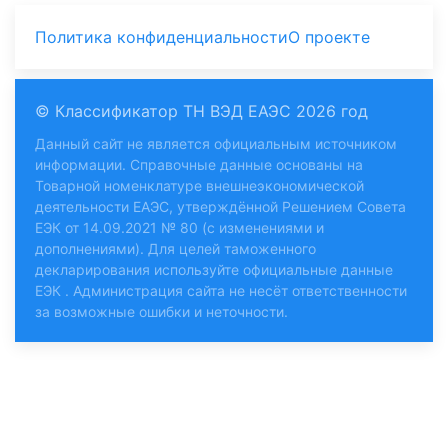
Политика конфиденциальности
О проекте
© Классификатор ТН ВЭД ЕАЭС 2026 год
Данный сайт не является официальным источником
информации. Справочные данные основаны на
Товарной номенклатуре внешнеэкономической
деятельности ЕАЭС, утверждённой Решением Совета
ЕЭК от 14.09.2021 № 80 (с изменениями и
дополнениями). Для целей таможенного
декларирования используйте
официальные данные
ЕЭК
. Администрация сайта не несёт ответственности
за возможные ошибки и неточности.