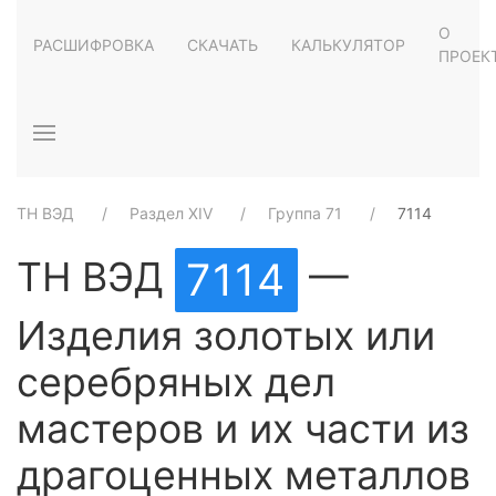
О
РАСШИФРОВКА
СКАЧАТЬ
КАЛЬКУЛЯТОР
ПРОЕК
ТН ВЭД
Раздел XIV
Группа 71
7114
ТН ВЭД
—
7114
Изделия золотых или
серебряных дел
мастеров и их части из
драгоценных металлов