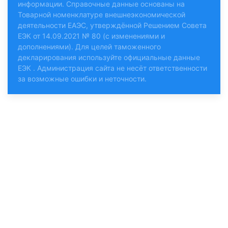
информации. Справочные данные основаны на
Товарной номенклатуре внешнеэкономической
деятельности ЕАЭС, утверждённой Решением Совета
ЕЭК от 14.09.2021 № 80 (с изменениями и
дополнениями). Для целей таможенного
декларирования используйте
официальные данные
ЕЭК
. Администрация сайта не несёт ответственности
за возможные ошибки и неточности.