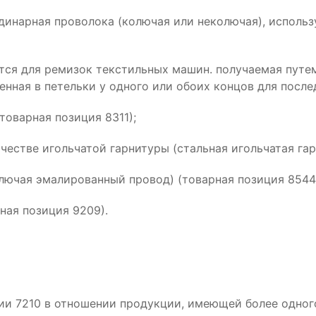
одинарная проволока (колючая или неколючая), исполь
ется для ремизок текстильных машин. получаемая путем
енная в петельки у одного или обоих концов для посл
товарная позиция 8311);
ачестве игольчатой гарнитуры (стальная игольчатая гар
лючая эмалированный провод) (товарная позиция 8544
ная позиция 9209).
ии 7210 в отношении продукции, имеющей более одног