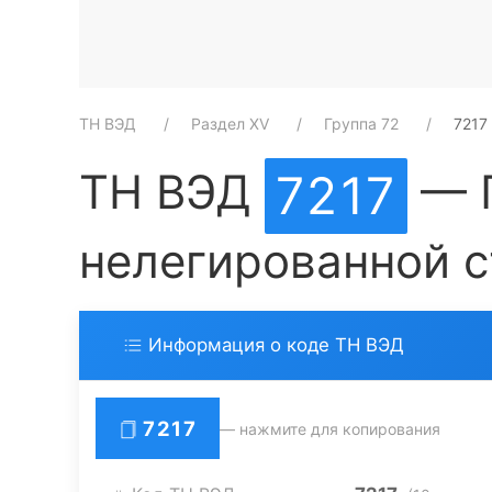
ТН ВЭД
Раздел XV
Группа 72
7217
ТН ВЭД
— П
7217
нелегированной с
Информация о коде ТН ВЭД
7217
— нажмите для копирования