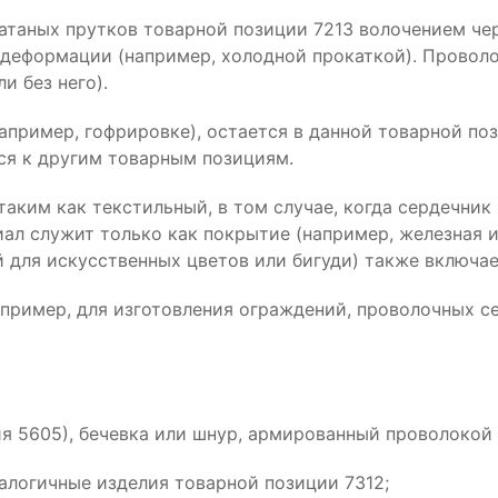
атаных прутков товарной позиции 7213 волочением чер
деформации (например, холодной прокаткой). Проволок
и без него).
апример, гофрировке), остается в данной товарной пози
ся к другим товарным позициям.
таким как текстильный, в том случае, когда сердечник
ал служит только как покрытие (например, железная и
й для искусственных цветов или бигуди) также включа
пример, для изготовления ограждений, проволочных се
я 5605), бечевка или шнур, армированный проволокой 
налогичные изделия товарной позиции 7312;