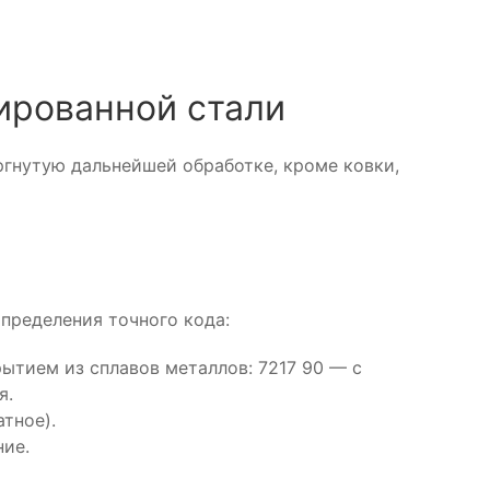
ированной стали
ргнутую дальнейшей обработке, кроме ковки,
пределения точного кода:
рытием из сплавов металлов: 7217 90 — с
я.
тное).
ние.