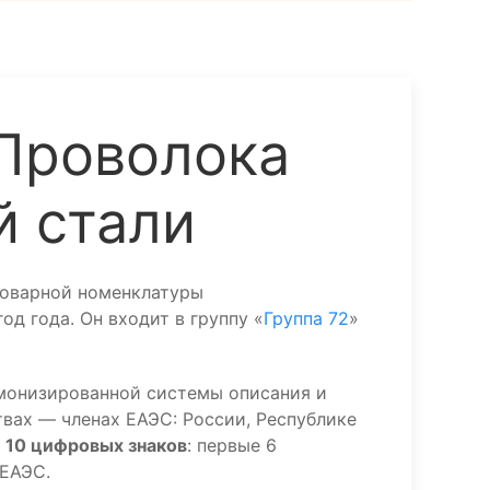
Проволока
й стали
Товарной номенклатуры
д года. Он входит в группу «
Группа 72
»
монизированной системы описания и
вах — членах ЕАЭС: России, Республике
з
10 цифровых знаков
: первые 6
 ЕАЭС.