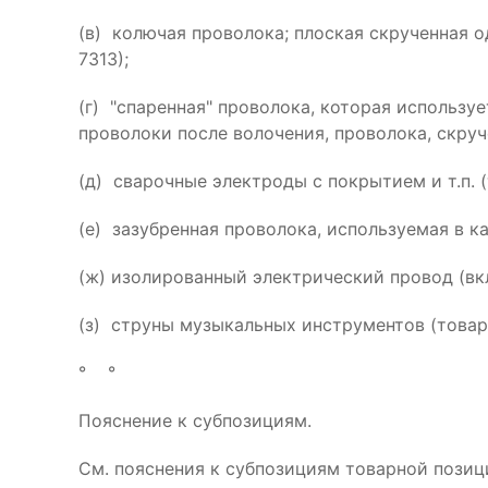
(в) колючая проволока; плоская скрученная 
7313);
(г) "спаренная" проволока, которая использу
проволоки после волочения, проволока, скруч
(д) сварочные электроды с покрытием и т.п. (
(е) зазубренная проволока, используемая в к
(ж) изолированный электрический провод (вк
(з) струны музыкальных инструментов (товар
° °
Пояснение к субпозициям.
См. пояснения к субпозициям товарной позиц