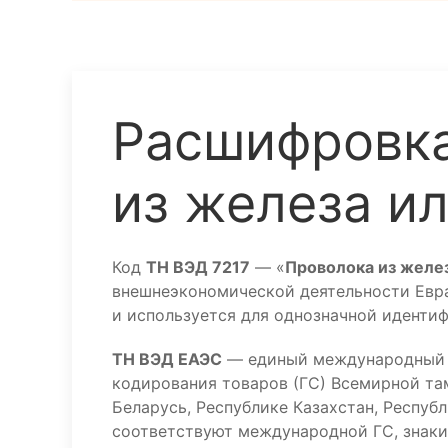
Расшифровка
из железа и
Код
ТН ВЭД 7217
— «
Проволока из желез
внешнеэкономической деятельности Евраз
и используется для однозначной иденти
ТН ВЭД ЕАЭС
— единый международный к
кодирования товаров (ГС) Всемирной та
Беларусь, Республике Казахстан, Респуб
соответствуют международной ГС, знаки 