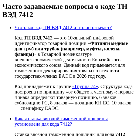
Часто задаваемые вопросы о коде ТН
ВЭД 7412
Что такое код ТН ВЭД 7412 и что он означает?
Код
ТН ВЭД 7412
— это 10-значный цифровой
идентификатор товарной позиции «
Фитинги медные
для труб или трубок (например, муфты, колена,
фланцы)
» в Товарной номенклатуре
внешнеэкономической деятельности Евразийского
экономического союза. Данный код применяется для
таможенного декларирования товара во всех пяти
государствах-членах ЕАЭС в 2026 год году.
Код принадлежит к группе
«Группа 74»
. Структура кода
построена по принципу «от общего к частному»: первые
4 знака определяют товарную позицию, 6 знаков —
субпозицию ГС, 8 знаков — позицию КН ЕС, 10 знаков
— специфику ЕАЭС.
Какая ставка ввозной таможенной пошлины
установлена для кода 7412?
Ставка ввозной таможенной пошлины для кода
7412