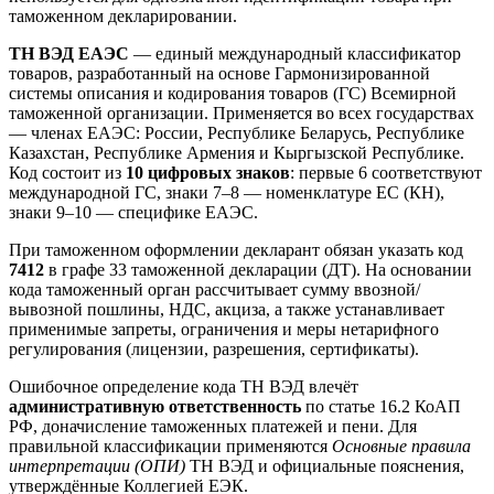
таможенном декларировании.
ТН ВЭД ЕАЭС
— единый международный классификатор
товаров, разработанный на основе Гармонизированной
системы описания и кодирования товаров (ГС) Всемирной
таможенной организации. Применяется во всех государствах
— членах ЕАЭС: России, Республике Беларусь, Республике
Казахстан, Республике Армения и Кыргызской Республике.
Код состоит из
10 цифровых знаков
: первые 6 соответствуют
международной ГС, знаки 7–8 — номенклатуре ЕС (КН),
знаки 9–10 — специфике ЕАЭС.
При таможенном оформлении декларант обязан указать код
7412
в графе 33 таможенной декларации (ДТ). На основании
кода таможенный орган рассчитывает сумму ввозной/
вывозной пошлины, НДС, акциза, а также устанавливает
применимые запреты, ограничения и меры нетарифного
регулирования (лицензии, разрешения, сертификаты).
Ошибочное определение кода ТН ВЭД влечёт
административную ответственность
по статье 16.2 КоАП
РФ, доначисление таможенных платежей и пени. Для
правильной классификации применяются
Основные правила
интерпретации (ОПИ)
ТН ВЭД и официальные пояснения,
утверждённые Коллегией ЕЭК.