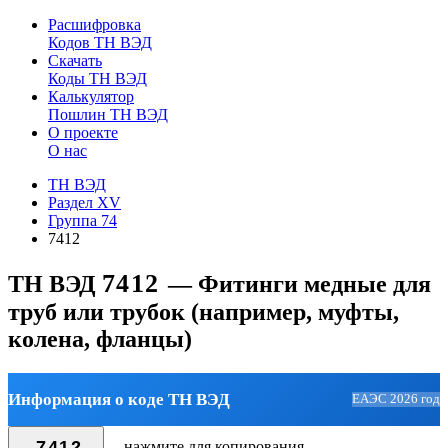
Расшифровка
Кодов ТН ВЭД
Скачать
Коды ТН ВЭД
Калькулятор
Пошлин ТН ВЭД
О проекте
О нас
ТН ВЭД
Раздел XV
Группа 74
7412
7412
ТН ВЭД
— Фитинги медные для
труб или трубок (например, муфты,
колена, фланцы)
Информация о коде ТН ВЭД
ЕАЭС 2026 год
7412
— нажмите для копирования