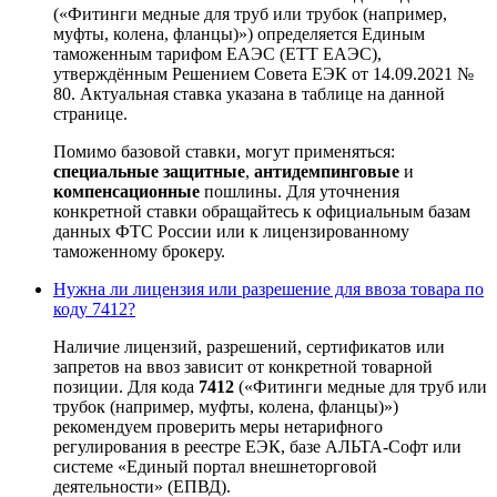
(«Фитинги медные для труб или трубок (например,
муфты, колена, фланцы)») определяется Единым
таможенным тарифом ЕАЭС (ЕТТ ЕАЭС),
утверждённым Решением Совета ЕЭК от 14.09.2021 №
80. Актуальная ставка указана в таблице на данной
странице.
Помимо базовой ставки, могут применяться:
специальные защитные
,
антидемпинговые
и
компенсационные
пошлины. Для уточнения
конкретной ставки обращайтесь к официальным базам
данных ФТС России или к лицензированному
таможенному брокеру.
Нужна ли лицензия или разрешение для ввоза товара по
коду 7412?
Наличие лицензий, разрешений, сертификатов или
запретов на ввоз зависит от конкретной товарной
позиции. Для кода
7412
(«Фитинги медные для труб или
трубок (например, муфты, колена, фланцы)»)
рекомендуем проверить меры нетарифного
регулирования в реестре ЕЭК, базе АЛЬТА-Софт или
системе «Единый портал внешнеторговой
деятельности» (ЕПВД).