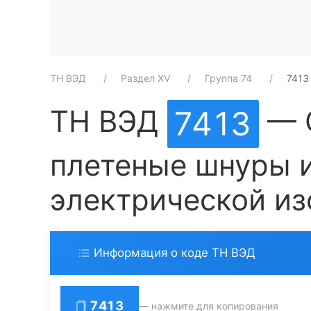
ТН ВЭД
Раздел XV
Группа 74
7413
ТН ВЭД
— С
7413
плетеные шнуры и
электрической и
Информация о коде ТН ВЭД
7413
— нажмите для копирования