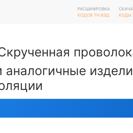
РАСШИФРОВКА
СКАЧА
КОДОВ ТН ВЭД
КОДЫ 
крученная проволока
 аналогичные издели
золяции