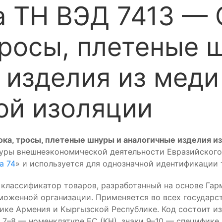
 ТН ВЭД 7413 — 
тросы, плетеные 
 изделия из меди
ой изоляции
ка, тросы, плетеные шнуры и аналогичные изделия и
туры внешнеэкономической деятельности Евразийского
а 74
» и используется для однозначной идентификации
лассификатор товаров, разработанный на основе Гар
моженной организации. Применяется во всех государст
лике Армения и Кыргызской Республике. Код состоит и
7–8 — номенклатуре ЕС (КН), знаки 9–10 — специфике