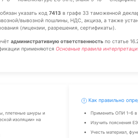
обязан указать код
7413
в графе 33 таможенной деклар
возной/вывозной пошлины, НДС, акциза, а также уста
ования (лицензии, разрешения, сертификаты).
ечёт
административную ответственность
по статье 16
ификации применяются
Основные правила интерпретаци
Как правильно опре
сы, плетеные шнуры и
Применить ОПИ 1–6 в
еской изоляции» на
Изучить пояснения ЕЭ
Учесть материал, фун
С