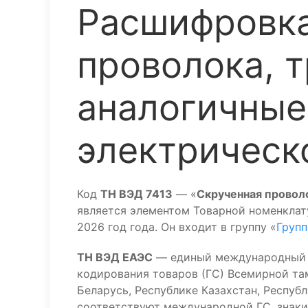
Расшифровка
проволока, 
аналогичные
электрическ
Код
ТН ВЭД 7413
— «
Скрученная проволо
является элементом Товарной номенкла
2026 год года. Он входит в группу «
Групп
ТН ВЭД ЕАЭС
— единый международный к
кодирования товаров (ГС) Всемирной та
Беларусь, Республике Казахстан, Респуб
соответствуют международной ГС, знаки 