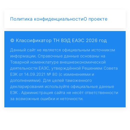
Политика конфиденциальности
О проекте
© Классификатор ТН ВЭД ЕАЭС 2026 год
Данный сайт не является официальным источником
информации. Справочные данные основаны на
Товарной номенклатуре внешнеэкономической
деятельности ЕАЭС, утверждённой Решением Совета
ЕЭК от 14.09.2021 № 80 (с изменениями и
дополнениями). Для целей таможенного
декларирования используйте
официальные данные
ЕЭК
. Администрация сайта не несёт ответственности
за возможные ошибки и неточности.