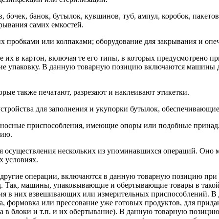
в, бочек, банок, бутылок, кувшинов, туб, ампул, коробок, паке
рывания самих емкостей.
х пробками или колпаками; оборудование для закрывания и опе
их в картон, включая те его типы, в которых предусмотрено пр
щие упаковку. В данную товарную позицию включаются машины 
торые также печатают, разрезают и наклеивают этикетки.
устройства для заполнения и укупорки бутылок, обеспечивающие
носные приспособления, имеющие опоры или подобные принадле
нию.
ля осуществления нескольких из упоминавшихся операций. Оно 
х условиях.
т другие операции, включаются в данную товарную позицию при
. Так, машины, упаковывающие и обертывающие товары в такой 
чия в них взвешивающих или измерительных приспособлений. 
, формовка или прессование уже готовых продуктов, для придан
а в блоки и т.п. и их обертывание). В данную товарную позиц