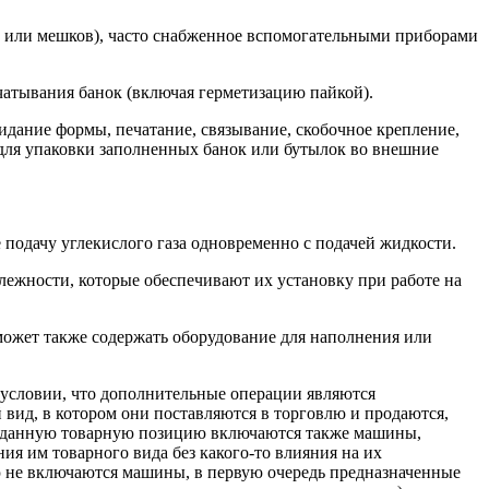
тов или мешков), часто снабженное вспомогательными приборами
чатывания банок (включая герметизацию пайкой).
идание формы, печатание, связывание, скобочное крепление,
для упаковки заполненных банок или бутылок во внешние
 подачу углекислого газа одновременно с подачей жидкости.
жности, которые обеспечивают их установку при работе на
может также содержать оборудование для наполнения или
 условии, что дополнительные операции являются
вид, в котором они поставляются в торговлю и продаются,
В данную товарную позицию включаются также машины,
ия им товарного вида без какого-то влияния на их
ию не включаются машины, в первую очередь предназначенные