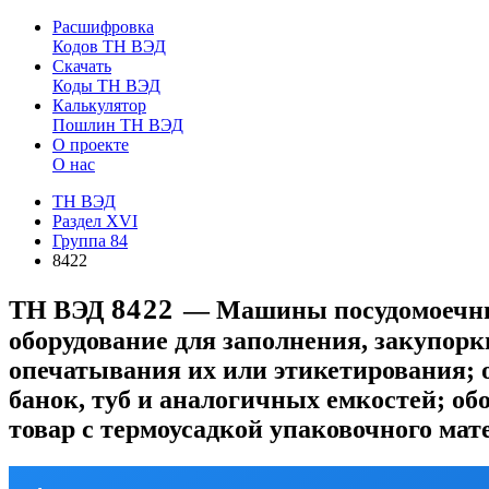
Расшифровка
Кодов ТН ВЭД
Скачать
Коды ТН ВЭД
Калькулятор
Пошлин ТН ВЭД
О проекте
О нас
ТН ВЭД
Раздел XVI
Группа 84
8422
8422
ТН ВЭД
— Машины посудомоечные
оборудование для заполнения, закупорк
опечатывания их или этикетирования;
банок, туб и аналогичных емкостей; о
товар с термоусадкой упаковочного мат