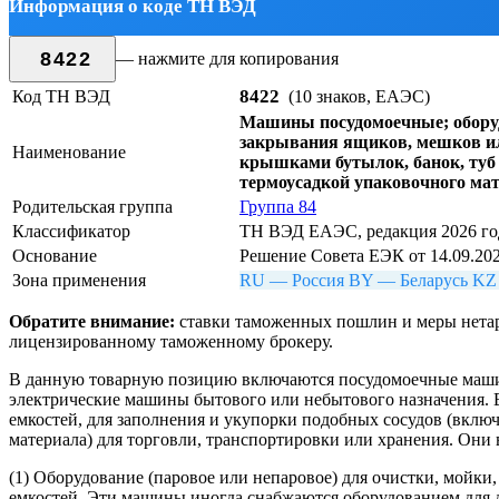
Информация о коде ТН ВЭД
8422
— нажмите для копирования
8422
Код ТН ВЭД
(10 знаков, ЕАЭС)
Машины посудомоечные; оборудо
закрывания ящиков, мешков ил
Наименование
крышками бутылок, банок, туб 
термоусадкой упаковочного мат
Родительская группа
Группа 84
Классификатор
ТН ВЭД ЕАЭС, редакция 2026 год
Основание
Решение Совета ЕЭК от 14.09.20
Зона применения
RU — Россия
BY — Беларусь
KZ
Обратите внимание:
ставки таможенных пошлин и меры нетар
лицензированному таможенному брокеру.
В данную товарную позицию включаются посудомоечные машины (
электрические машины бытового или небытового назначения. 
емкостей, для заполнения и укупорки подобных сосудов (включ
материала) для торговли, транспортировки или хранения. Они
(1) Оборудование (паровое или непаровое) для очистки, мойки,
емкостей. Эти машины иногда снабжаются оборудованием для 