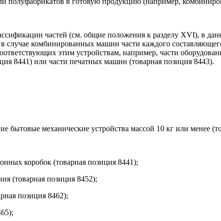
я или полуфабрикатов в готовую продукцию (например, комбинир
ссификации частей (см. общие положения к разделу XVI), в да
в случае комбинированных машин части каждого составляющего 
ответствующих этим устройствам, например, части оборудовани
ия 8441) или части печатных машин (товарная позиция 8443).
е бытовые механические устройства массой 10 кг или менее (то
онных коробок (товарная позиция 8441);
я (товарная позиция 8452);
арная позиция 8462);
65);