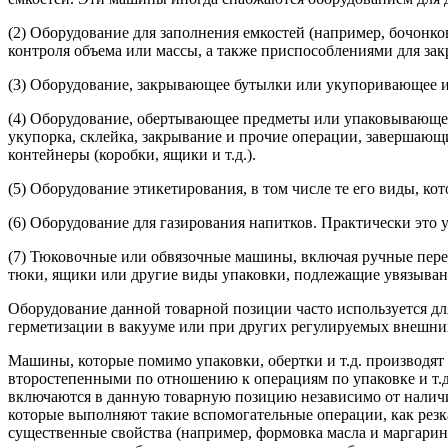
(2) Оборудование для заполнения емкостей (например, бочонко
контроля объема или массы, а также приспособлениями для зак
(3) Оборудование, закрывающее бутылки или укупоривающее и
(4) Оборудование, обертывающее предметы или упаковывающее 
укупорка, склейка, закрывание и прочие операции, завершаю
контейнеры (коробки, ящики и т.д.).
(5) Оборудование этикетирования, в том числе те его виды, ко
(6) Оборудование для газирования напитков. Практически это 
(7) Тюковочные или обвязочные машины, включая ручные пере
тюки, ящики или другие виды упаковки, подлежащие увязыва
Оборудование данной товарной позиции часто используется д
герметизации в вакууме или при других регулируемых внешни
Машины, которые помимо упаковки, обертки и т.д. производя
второстепенными по отношению к операциям по упаковке и т.д
включаются в данную товарную позицию независимо от нали
которые выполняют такие вспомогательные операции, как резка
существенные свойства (например, формовка масла и маргарин