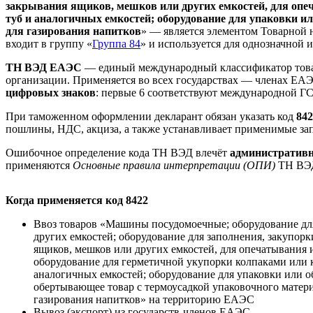
закрывания ящиков, мешков или других емкостей, для опе
туб и аналогичных емкостей; оборудование для упаковки и
для газирования напитков
» — является элементом Товарной 
входит в группу «
Группа 84
» и используется для однозначной
ТН ВЭД ЕАЭС
— единый международный классификатор товар
организации. Применяется во всех государствах — членах ЕАЭ
цифровых знаков
: первые 6 соответствуют международной Г
При таможенном оформлении декларант обязан указать код
842
пошлины, НДС, акциза, а также устанавливает применимые зап
Ошибочное определение кода ТН ВЭД влечёт
административн
применяются
Основные правила интерпретации (ОПИ)
ТН ВЭД
Когда применяется код 8422
Ввоз товаров «Машины посудомоечные; оборудование дл
других емкостей; оборудование для заполнения, закупорк
ящиков, мешков или других емкостей, для опечатывания 
оборудование для герметичной укупорки колпаками или 
аналогичных емкостей; оборудование для упаковки или о
обертывающее товар с термоусадкой упаковочного матери
газирования напитков» на территорию ЕАЭС
Вывоз (экспорт) из государств-членов ЕАЭС