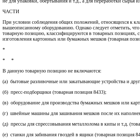
не для упаковки, обертывания и т.д., а для переработки сырь
ЧАСТИ
При условии соблюдения общих положений, относящихся к кла
вышеописанному оборудованию. Однако следует отметить, что 
товарную позицию, классифицируются в товарных позициях, со
изготовления картонных или бумажных мешков (товарная позиц
*
* *
В данную товарную позицию не включаются:
(а) бытовые разливочные или закатывающие устройства и други
(б) пресс-подборщики (товарная позиция 8433);
(в) оборудование для производства бумажных мешков или карт
(г) швейные машины для зашивания мешков после их наполнени
(д) прессы для спрессовывания металлолома в кипы и т.д. (тов
(е) станки для забивания гвоздей в ящики (товарная позиция 84