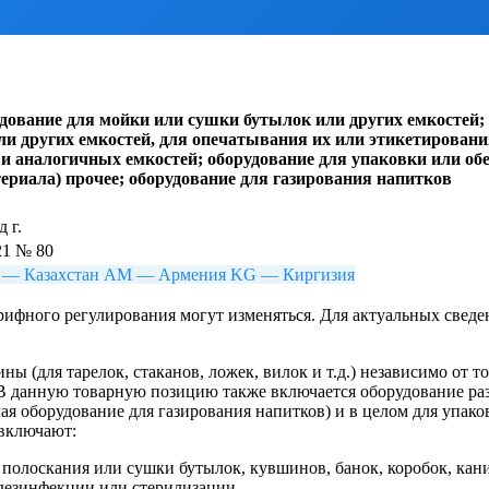
вание для мойки или сушки бутылок или других емкостей; о
и других емкостей, для опечатывания их или этикетировани
и аналогичных емкостей; оборудование для упаковки или об
ериала) прочее; оборудование для газирования напитков
 г.
21 № 80
 — Казахстан
AM — Армения
KG — Киргизия
ифного регулирования могут изменяться. Для актуальных свед
для тарелок, стаканов, ложек, вилок и т.д.) независимо от то
В данную товарную позицию также включается оборудование ра
ая оборудование для газирования напитков) и в целом для упако
 включают:
 полоскания или сушки бутылок, кувшинов, банок, коробок, кани
дезинфекции или стерилизации.