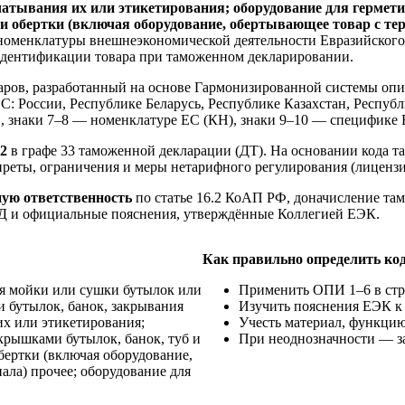
чатывания их или этикетирования; оборудование для герме
ли обертки (включая оборудование, обертывающее товар с те
номенклатуры внешнеэкономической деятельности Евразийского
 идентификации товара при таможенном декларировании.
ов, разработанный на основе Гармонизированной системы опи
С: России, Республике Беларусь, Республике Казахстан, Респуб
С, знаки 7–8 — номенклатуре ЕС (КН), знаки 9–10 — специфике
2
в графе 33 таможенной декларации (ДТ). На основании кода 
реты, ограничения и меры нетарифного регулирования (лицензи
ую ответственность
по статье 16.2 КоАП РФ, доначисление та
 и официальные пояснения, утверждённые Коллегией ЕЭК.
Как правильно определить ко
я мойки или сушки бутылок или
Применить ОПИ 1–6 в стр
и бутылок, банок, закрывания
Изучить пояснения ЕЭК к
их или этикетирования;
Учесть материал, функцию
крышками бутылок, банок, туб и
При неоднозначности — з
бертки (включая оборудование,
ала) прочее; оборудование для