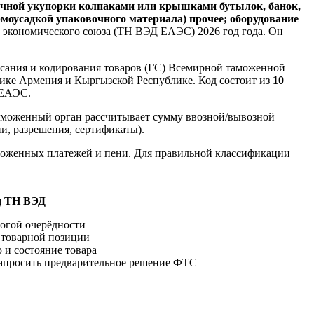
тичной укупорки колпаками или крышками бутылок, банок,
рмоусадкой упаковочного материала) прочее; оборудование
 экономического союза (ТН ВЭД ЕАЭС) 2026 год года. Он
сания и кодирования товаров (ГС) Всемирной таможенной
лике Армения и Кыргызской Республике. Код состоит из
10
 ЕАЭС.
таможенный орган рассчитывает сумму ввозной/вывозной
и, разрешения, сертификаты).
моженных платежей и пени. Для правильной классификации
д ТН ВЭД
огой очерёдности
 товарной позиции
 и состояние товара
апросить предварительное решение ФТС