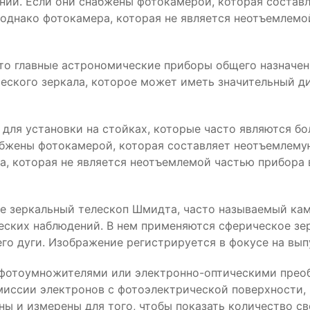
ий. Если они снабжены фотокамерой, которая составл
однако фотокамера, которая не является неотъемлемой
Это главные астрономические приборы общего назначен
ческого зеркала, которое может иметь значительный 
 для установки на стойках, которые часто являются 
бжены фотокамерой, которая составляет неотъемлемую
, которая не является неотъемлемой частью прибора 
е зеркальный телескоп Шмидта, часто называемый ка
еских наблюдений. В нем применяются сферическое зе
его дуги. Изображение регистрируется в фокусе на вып
 фотоумножителями или электронно-оптическими преобр
миссии электронов с фотоэлектрической поверхности, 
ы и измерены для того, чтобы показать количество св