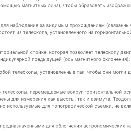
помощью магнитных линз), чтобы образовать изображе
 для наблюдения за видимым прохождением (связанным
стоят из телескопа, установленного на горизонтальной
аториальной стойке, которая позволяет телескопу двиг
пендикулярной предыдущей (ось магнитного склонения).
обой телескопы, установленные так, чтобы они могли д
то телескопы, перемещаемые вокруг горизонтальной ос
чены для измерения как высоты, так и азимута. Теод
 но используемые для топографической съемки, не вк
 предназначенными для облегчения астрономических н