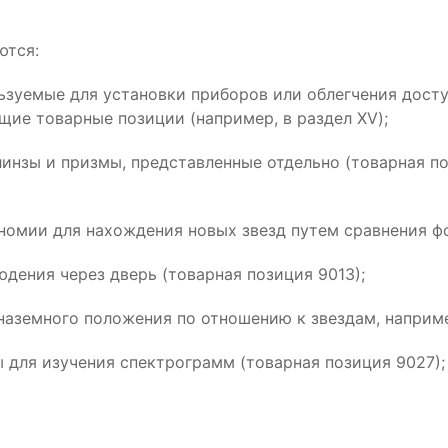
ются:
ьзуемые для установки приборов или облегчения досту
ющие товарные позиции (например, в раздел XV);
 линзы и призмы, представленные отдельно (товарная п
номии для нахождения новых звезд путем сравнения фо
юдения через дверь (товарная позиция 9013);
наземного положения по отношению к звездам, например
для изучения спектрограмм (товарная позиция 9027);