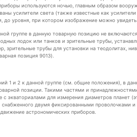
е приборы используются ночью, главным образом воор
зованы усилители света (также известные как усилител
, до уровня, при котором изображение можно увидеть
нной группе в данную товарную позицию не включаются
одных лодок или танков и зрительные трубы, устанав
р, зрительные трубы для установки на теодолитах, ни
варная позиция 9013).
й 1 и 2 к данной группе (см. общие положения), в д
оварной позиции. Такими частями и принадлежностями 
 с экваториалами для измерения диаметров планет (э
 и снабженного двумя фиксированными проволочками и
в движение астрономических приборов.