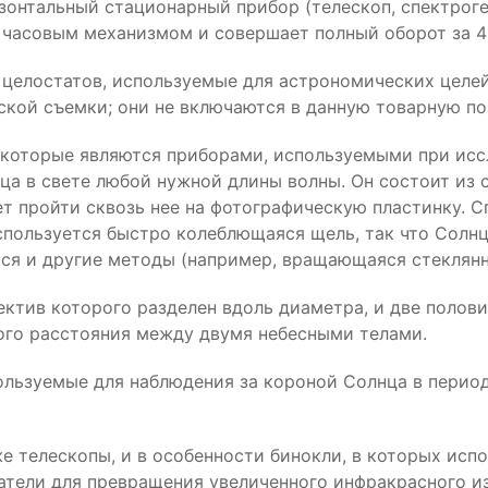
зонтальный стационарный прибор (телескоп, спектрогел
я часовым механизмом и совершает полный оборот за 4
 целостатов, используемые для астрономических целе
ской съемки; они не включаются в данную товарную по
, которые являются приборами, используемыми при ис
ца в свете любой нужной длины волны. Он состоит из с
т пройти сквозь нее на фотографическую пластинку. С
 используется быстро колеблющаяся щель, так что Сол
тся и другие методы (например, вращающаяся стеклян
ектив которого разделен вдоль диаметра, и две полови
ого расстояния между двумя небесными телами.
ользуемые для наблюдения за короной Солнца в перио
 телескопы, и в особенности бинокли, в которых исп
атели для превращения увеличенного инфракрасного и