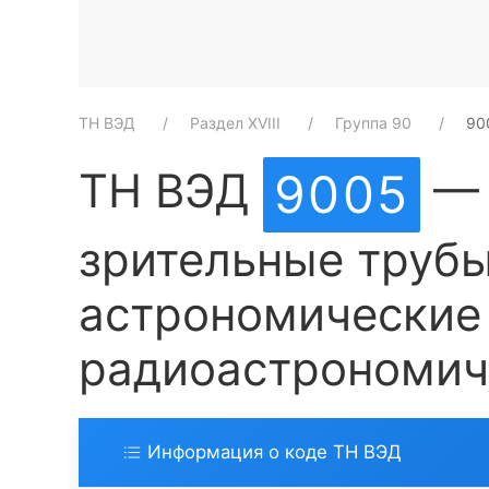
ТН ВЭД
Раздел XVIII
Группа 90
90
ТН ВЭД
— 
9005
зрительные трубы
астрономические 
радиоастрономич
Информация о коде ТН ВЭД