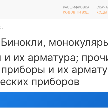
РАСШИФРОВКА
СКАЧА
КОДОВ ТН ВЭД
КОДЫ 
05
Бинокли, монокуляры
 и их арматура; проч
приборы и их армату
еских приборов