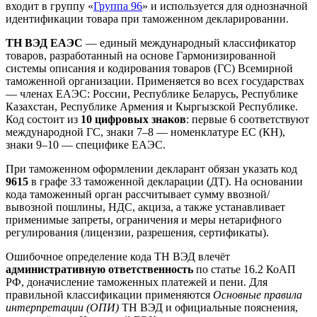
входит в группу «
Группа 96
» и используется для однозначной
идентификации товара при таможенном декларировании.
ТН ВЭД ЕАЭС
— единый международный классификатор
товаров, разработанный на основе Гармонизированной
системы описания и кодирования товаров (ГС) Всемирной
таможенной организации. Применяется во всех государствах
— членах ЕАЭС: России, Республике Беларусь, Республике
Казахстан, Республике Армения и Кыргызской Республике.
Код состоит из
10 цифровых знаков
: первые 6 соответствуют
международной ГС, знаки 7–8 — номенклатуре ЕС (КН),
знаки 9–10 — специфике ЕАЭС.
При таможенном оформлении декларант обязан указать код
9615
в графе 33 таможенной декларации (ДТ). На основании
кода таможенный орган рассчитывает сумму ввозной/
вывозной пошлины, НДС, акциза, а также устанавливает
применимые запреты, ограничения и меры нетарифного
регулирования (лицензии, разрешения, сертификаты).
Ошибочное определение кода ТН ВЭД влечёт
административную ответственность
по статье 16.2 КоАП
РФ, доначисление таможенных платежей и пени. Для
правильной классификации применяются
Основные правила
интерпретации (ОПИ)
ТН ВЭД и официальные пояснения,