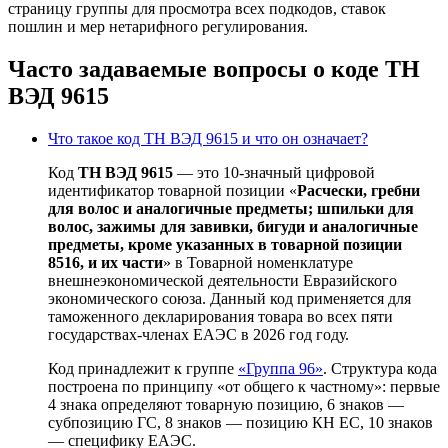
страницу группы для просмотра всех подкодов, ставок
пошлин и мер нетарифного регулирования.
Часто задаваемые вопросы о коде ТН
ВЭД 9615
Что такое код ТН ВЭД 9615 и что он означает?
Код
ТН ВЭД 9615
— это 10-значный цифровой
идентификатор товарной позиции «
Расчески, гребни
для волос и аналогичные предметы; шпильки для
волос, зажимы для завивки, бигуди и аналогичные
предметы, кроме указанных в товарной позиции
8516, и их части
» в Товарной номенклатуре
внешнеэкономической деятельности Евразийского
экономического союза. Данный код применяется для
таможенного декларирования товара во всех пяти
государствах-членах ЕАЭС в 2026 год году.
Код принадлежит к группе
«Группа 96»
. Структура кода
построена по принципу «от общего к частному»: первые
4 знака определяют товарную позицию, 6 знаков —
субпозицию ГС, 8 знаков — позицию КН ЕС, 10 знаков
— специфику ЕАЭС.