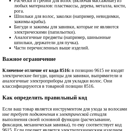
Расчески и гребни для волос (включая массажные) из
любых материалов: пластмассы, дерева, металла, кости,
рога.
Шпильки для волос, заколки (например, невидимки,
зажимы-крабы).
Бигуди и зажимы для завивки, которые не являются
электрическими (папильотки).
Аналогичные предметы (например, шиньонные
шпильки, держатели для пучка).
Части перечисленных выше изделий.
Важное ограничение
Ключевое отличие от кода 8516:
в позицию 9615 не входят
электрические бигуди, щипцы для завивки, выпрямители и
аналогичные электроприборы для укладки волос. Они
классифицируются в товарной позиции 8516.
Как определить правильный код
Если ваш товар является инструментом для ухода за волосами
и
не требует подключения к электрической сети
для
выполнения своей основной функции (расчесывание,
фиксация, механическая завивка), то ему соответствует код
9615. Если предмет является электротехническим изделием