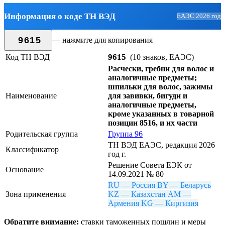
Информация о коде ТН ВЭД
ЕАЭС 2026 год
9615
— нажмите для копирования
9615
Код ТН ВЭД
(10 знаков, ЕАЭС)
Расчески, гребни для волос и
аналогичные предметы;
шпильки для волос, зажимы
Наименование
для завивки, бигуди и
аналогичные предметы,
кроме указанных в товарной
позиции 8516, и их части
Родительская группа
Группа 96
ТН ВЭД ЕАЭС, редакция 2026
Классификатор
год г.
Решение Совета ЕЭК от
Основание
14.09.2021 № 80
RU — Россия
BY — Беларусь
Зона применения
KZ — Казахстан
AM —
Армения
KG — Киргизия
Обратите внимание:
ставки таможенных пошлин и меры