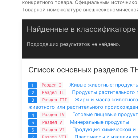
конкретного товара. Официальным источником 
Товарной номенклатуре внешнеэкономической
Найденные в классификаторе
Подходящих результатов не найдено.
Список основных разделов Т
Живые животные; продукт
Раздел I
1
Продукты растительного
Раздел II
2
Жиры и масла животного
Раздел III
3
животного или растительного происхожде
Готовые пищевые продукты
Раздел IV
4
Минеральные продукты
Раздел V
5
Продукция химической и 
Раздел VI
6
Пластмассы и изделия из 
Раздел VII
7