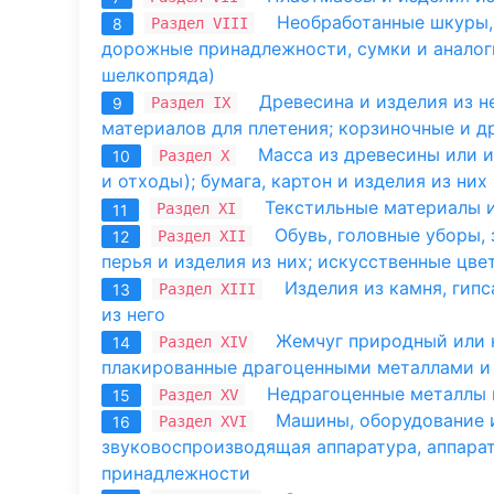
Необработанные шкуры, 
Раздел VIII
8
дорожные принадлежности, сумки и аналог
шелкопряда)
Древесина и изделия из не
Раздел IX
9
материалов для плетения; корзиночные и д
Масса из древесины или и
Раздел X
10
и отходы); бумага, картон и изделия из них
Текстильные материалы 
Раздел XI
11
Обувь, головные уборы, 
Раздел XII
12
перья и изделия из них; искусственные цве
Изделия из камня, гипс
Раздел XIII
13
из него
Жемчуг природный или к
Раздел XIV
14
плакированные драгоценными металлами и 
Недрагоценные металлы и
Раздел XV
15
Машины, оборудование и
Раздел XVI
16
звуковоспроизводящая аппаратура, аппарат
принадлежности