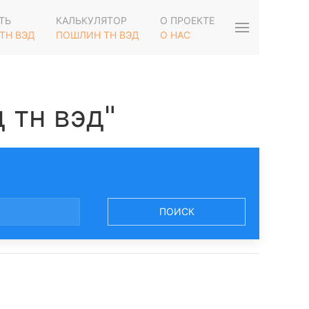
ТЬ
КАЛЬКУЛЯТОР
О ПРОЕКТЕ
ТН ВЭД
ПОШЛИН ТН ВЭД
О НАС
 тн вэд"
ПОИСК