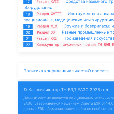
Средства наземного тр
Раздел XVII
17
оборудование
Инструменты и аппара
Раздел XVIII
18
прецизионные, медицинские или хирургичес
Оружие и боеприпасы; и
Раздел XIX
19
Разные промышленные т
Раздел XX
20
Произведения искусства
Раздел XXI
21
Калькулятор таможенных пошлин ТН ВЭД Е
22
Политика конфиденциальности
О проекте
© Классификатор ТН ВЭД ЕАЭС 2026 год
Данный сайт не является официальным источнико
ЕАЭС, утверждённой Решением Совета ЕЭК от 14.0
данные ЕЭК
. Администрация сайта не несёт ответ