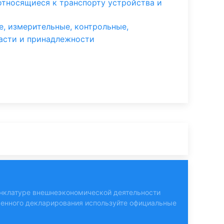
 относящиеся к транспорту устройства и
, измерительные, контрольные,
части и принадлежности
нклатуре внешнеэкономической деятельности
женного декларирования используйте
официальные