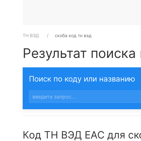
ТН ВЭД
скоба код тн вэд
Результат поиска 
Поиск по коду или названию
Код ТН ВЭД ЕАС для ск