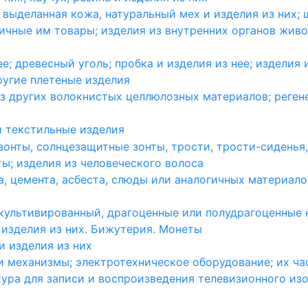
выделанная кожа, натуральный мех и изделия из них; 
ичные им товары; изделия из внутренних органов жив
е; древесный уголь; пробка и изделия из нее; изделия
ругие плетеные изделия
з других волокнистых целлюлозных материалов; реген
и текстильные изделия
зонты, солнцезащитные зонты, трости, трости-сиденья,
ты; изделия из человеческого волоса
а, цемента, асбеста, слюды или аналогичных материало
ультивированный, драгоценные или полудрагоценные к
изделия из них. Бижутерия. Монеты
 изделия из них
 механизмы; электротехническое оборудование; их ча
ура для записи и воспроизведения телевизионного изо