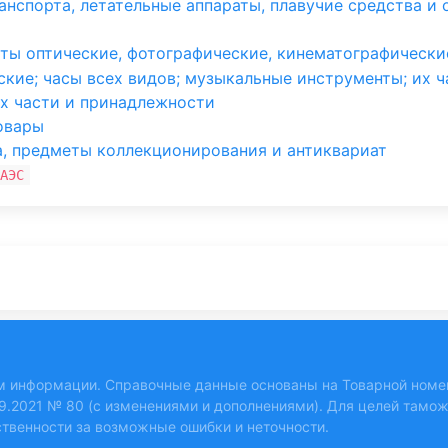
анспорта, летательные аппараты, плавучие средства и
ты оптические, фотографические, кинематографические
кие; часы всех видов; музыкальные инструменты; их 
х части и принадлежности
овары
, предметы коллекционирования и антиквариат
АЭС
м информации. Справочные данные основаны на Товарной номе
9.2021 № 80 (с изменениями и дополнениями). Для целей тамо
ственности за возможные ошибки и неточности.