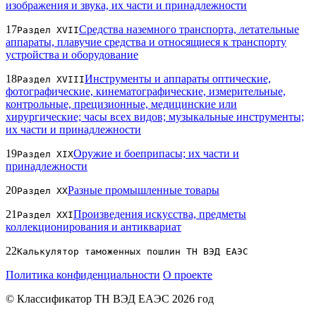
изображения и звука, их части и принадлежности
17
Средства наземного транспорта, летательные
Раздел XVII
аппараты, плавучие средства и относящиеся к транспорту
устройства и оборудование
18
Инструменты и аппараты оптические,
Раздел XVIII
фотографические, кинематографические, измерительные,
контрольные, прецизионные, медицинские или
хирургические; часы всех видов; музыкальные инструменты;
их части и принадлежности
19
Оружие и боеприпасы; их части и
Раздел XIX
принадлежности
20
Разные промышленные товары
Раздел XX
21
Произведения искусства, предметы
Раздел XXI
коллекционирования и антиквариат
22
Калькулятор таможенных пошлин ТН ВЭД ЕАЭС
Политика конфиденциальности
О проекте
© Классификатор ТН ВЭД ЕАЭС 2026 год