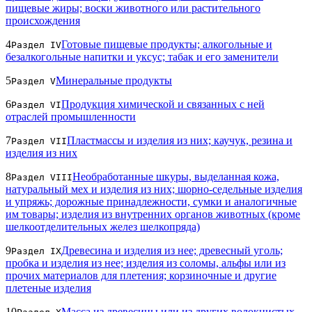
пищевые жиры; воски животного или растительного
происхождения
4
Готовые пищевые продукты; алкогольные и
Раздел IV
безалкогольные напитки и уксус; табак и его заменители
5
Минеральные продукты
Раздел V
6
Продукция химической и связанных с ней
Раздел VI
отраслей промышленности
7
Пластмассы и изделия из них; каучук, резина и
Раздел VII
изделия из них
8
Необработанные шкуры, выделанная кожа,
Раздел VIII
натуральный мех и изделия из них; шорно-седельные изделия
и упряжь; дорожные принадлежности, сумки и аналогичные
им товары; изделия из внутренних органов животных (кроме
шелкоотделительных желез шелкопряда)
9
Древесина и изделия из нее; древесный уголь;
Раздел IX
пробка и изделия из нее; изделия из соломы, альфы или из
прочих материалов для плетения; корзиночные и другие
плетеные изделия
10
Масса из древесины или из других волокнистых