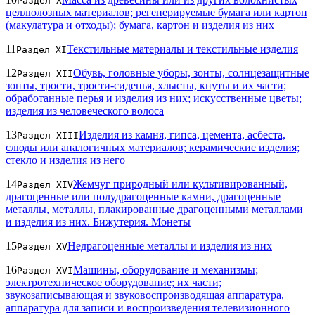
Раздел X
целлюлозных материалов; регенерируемые бумага или картон
(макулатура и отходы); бумага, картон и изделия из них
11
Текстильные материалы и текстильные изделия
Раздел XI
12
Обувь, головные уборы, зонты, солнцезащитные
Раздел XII
зонты, трости, трости-сиденья, хлысты, кнуты и их части;
обработанные перья и изделия из них; искусственные цветы;
изделия из человеческого волоса
13
Изделия из камня, гипса, цемента, асбеста,
Раздел XIII
слюды или аналогичных материалов; керамические изделия;
стекло и изделия из него
14
Жемчуг природный или культивированный,
Раздел XIV
драгоценные или полудрагоценные камни, драгоценные
металлы, металлы, плакированные драгоценными металлами
и изделия из них. Бижутерия. Монеты
15
Недрагоценные металлы и изделия из них
Раздел XV
16
Машины, оборудование и механизмы;
Раздел XVI
электротехническое оборудование; их части;
звукозаписывающая и звуковоспроизводящая аппаратура,
аппаратура для записи и воспроизведения телевизионного