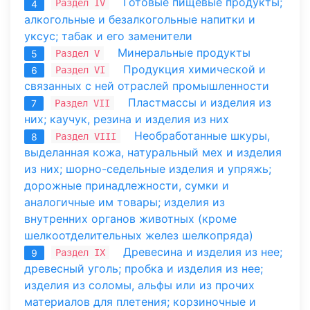
Готовые пищевые продукты;
Раздел IV
4
алкогольные и безалкогольные напитки и
уксус; табак и его заменители
Минеральные продукты
Раздел V
5
Продукция химической и
Раздел VI
6
связанных с ней отраслей промышленности
Пластмассы и изделия из
Раздел VII
7
них; каучук, резина и изделия из них
Необработанные шкуры,
Раздел VIII
8
выделанная кожа, натуральный мех и изделия
из них; шорно-седельные изделия и упряжь;
дорожные принадлежности, сумки и
аналогичные им товары; изделия из
внутренних органов животных (кроме
шелкоотделительных желез шелкопряда)
Древесина и изделия из нее;
Раздел IX
9
древесный уголь; пробка и изделия из нее;
изделия из соломы, альфы или из прочих
материалов для плетения; корзиночные и