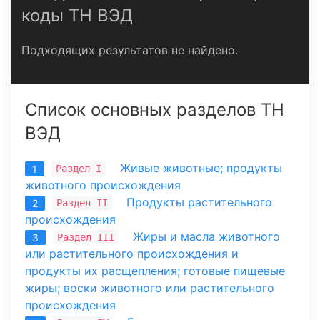
коды ТН ВЭД
Подходящих результатов не найдено.
Список основных разделов ТН
ВЭД
Живые животные; продукты
Раздел I
1
животного происхождения
Продукты растительного
Раздел II
2
происхождения
Жиры и масла животного
Раздел III
3
или растительного происхождения и
продукты их расщепления; готовые пищевые
жиры; воски животного или растительного
происхождения