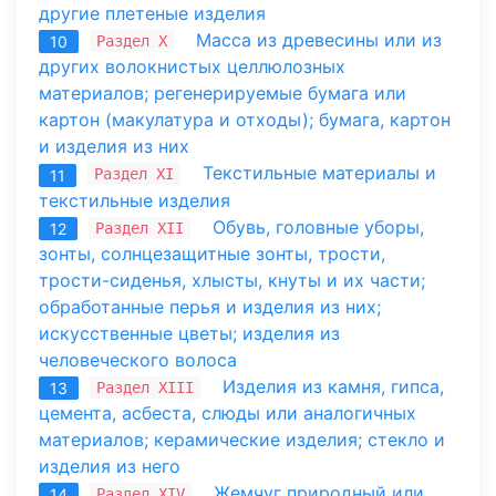
другие плетеные изделия
Масса из древесины или из
Раздел X
10
других волокнистых целлюлозных
материалов; регенерируемые бумага или
картон (макулатура и отходы); бумага, картон
и изделия из них
Текстильные материалы и
Раздел XI
11
текстильные изделия
Обувь, головные уборы,
Раздел XII
12
зонты, солнцезащитные зонты, трости,
трости-сиденья, хлысты, кнуты и их части;
обработанные перья и изделия из них;
искусственные цветы; изделия из
человеческого волоса
Изделия из камня, гипса,
Раздел XIII
13
цемента, асбеста, слюды или аналогичных
материалов; керамические изделия; стекло и
изделия из него
Жемчуг природный или
Раздел XIV
14