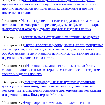
Раздел IX
пробка и изделия из нее; изделия из соломы, альфы или из
прочих материалов для плетения; корзиночные и другие
плетеные изделия
10
Масса из древесины или из других волокнистых
Раздел X
целлюлозных материалов; регенерируемые бумага или картон
(макулатура и отходы); бумага, картон и изделия из них
11
Текстильные материалы и текстильные изделия
Раздел XI
12
Обувь, головные уборы, зонты, солнцезащитные
Раздел XII
зонты, трости, трости-сиденья, хлысты, кнуты и их части;
обработанные перья и изделия из них; искусственные цветы;
изделия из человеческого волоса
13
Изделия из камня, гипса, цемента, асбеста,
Раздел XIII
слюды или аналогичных материалов; керамические изделия;
стекло и изделия из него
14
Жемчуг природный или культивированный,
Раздел XIV
драгоценные или полудрагоценные камни, драгоценные
металлы, металлы, плакированные драгоценными металлами
и изделия из них. Бижутерия. Монеты
15
Недрагоценные металлы и изделия из них
Раздел XV