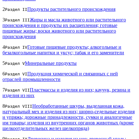
2
Продукты растительного происхождения
Раздел II
3
Жиры и масла животного или растительного
Раздел III
происхождения и продукты их расщепления; готовые
пищевые жиры; воски животного или растительного
происхождения
4
Готовые пищевые продукты; алкогольные и
Раздел IV
безалкогольные напитки и уксус; табак и его заменители
5
Минеральные продукты
Раздел V
6
Продукция химической и связанных с ней
Раздел VI
отраслей промышленности
7
Пластмассы и изделия из них; каучук, резина и
Раздел VII
изделия из них
8
Необработанные шкуры, выделанная кожа,
Раздел VIII
натуральный мех и изделия из них; шорно-седельные изделия
и упряжь; дорожные принадлежности, сумки и аналогичные
им товары; изделия из внутренних органов животных (кроме
шелкоотделительных желез шелкопряда)
9
Древесина и изделия из нее; древесный уголь;