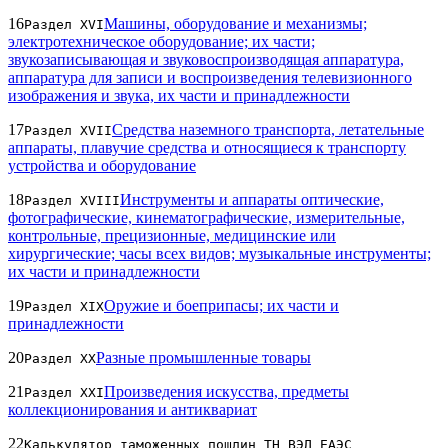
16
Машины, оборудование и механизмы;
Раздел XVI
электротехническое оборудование; их части;
звукозаписывающая и звуковоспроизводящая аппаратура,
аппаратура для записи и воспроизведения телевизионного
изображения и звука, их части и принадлежности
17
Средства наземного транспорта, летательные
Раздел XVII
аппараты, плавучие средства и относящиеся к транспорту
устройства и оборудование
18
Инструменты и аппараты оптические,
Раздел XVIII
фотографические, кинематографические, измерительные,
контрольные, прецизионные, медицинские или
хирургические; часы всех видов; музыкальные инструменты;
их части и принадлежности
19
Оружие и боеприпасы; их части и
Раздел XIX
принадлежности
20
Разные промышленные товары
Раздел XX
21
Произведения искусства, предметы
Раздел XXI
коллекционирования и антиквариат
22
Калькулятор таможенных пошлин ТН ВЭД ЕАЭС