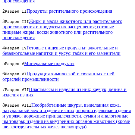
происхождения
2
Продукты растительного происхождения
Раздел II
3
Жиры и масла животного или растительного
Раздел III
происхождения и продукты их расщепления; готовые
пищевые жиры; воски животного или растительного
происхождения
4
Готовые пищевые продукты; алкогольные и
Раздел IV
безалкогольные напитки и уксус; табак и его заменители
5
Минеральные продукты
Раздел V
6
Продукция химической и связанных с ней
Раздел VI
отраслей промышленности
7
Пластмассы и изделия из них; каучук, резина и
Раздел VII
изделия из них
8
Необработанные шкуры, выделанная кожа,
Раздел VIII
натуральный мех и изделия из них; шорно-седельные изделия
и упряжь; дорожные принадлежности, сумки и аналогичные
им товары; изделия из внутренних органов животных (кроме
шелкоотделительных желез шелкопряда)