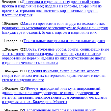
9
Древесина и изделия из нее; древесный уголь;
Раздел IX
пробка и изделия из нее; изделия из соломы, альфы или из
прочих материалов для плетения; корзиночные и другие
плетеные изделия
10
Масса из древесины или из других волокнистых
Раздел X
целлюлозных материалов; регенерируемые бумага или картон
(макулатура и отходы); бумага, картон и изделия из них
11
Текстильные материалы и текстильные изделия
Раздел XI
12
Обувь, головные уборы, зонты, солнцезащитные
Раздел XII
зонты, трости, трости-сиденья, хлысты, кнуты и их части;
обработанные перья и изделия из них; искусственные цветы;
изделия из человеческого волоса
13
Изделия из камня, гипса, цемента, асбеста,
Раздел XIII
слюды или аналогичных материалов; керамические изделия;
стекло и изделия из него
14
Жемчуг природный или культивированный,
Раздел XIV
драгоценные или полудрагоценные камни, драгоценные
металлы, металлы, плакированные драгоценными металлами
и изделия из них. Бижутерия. Монеты
15
Недрагоценные металлы и изделия из них
Раздел XV