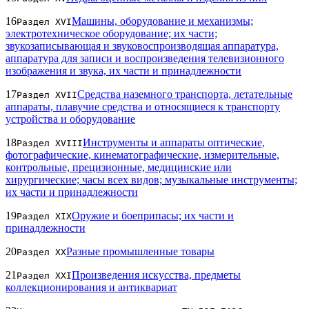
16
Машины, оборудование и механизмы;
Раздел XVI
электротехническое оборудование; их части;
звукозаписывающая и звуковоспроизводящая аппаратура,
аппаратура для записи и воспроизведения телевизионного
изображения и звука, их части и принадлежности
17
Средства наземного транспорта, летательные
Раздел XVII
аппараты, плавучие средства и относящиеся к транспорту
устройства и оборудование
18
Инструменты и аппараты оптические,
Раздел XVIII
фотографические, кинематографические, измерительные,
контрольные, прецизионные, медицинские или
хирургические; часы всех видов; музыкальные инструменты;
их части и принадлежности
19
Оружие и боеприпасы; их части и
Раздел XIX
принадлежности
20
Разные промышленные товары
Раздел XX
21
Произведения искусства, предметы
Раздел XXI
коллекционирования и антиквариат