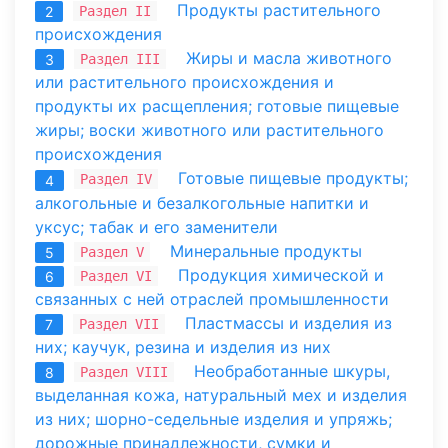
Продукты растительного
Раздел II
2
происхождения
Жиры и масла животного
Раздел III
3
или растительного происхождения и
продукты их расщепления; готовые пищевые
жиры; воски животного или растительного
происхождения
Готовые пищевые продукты;
Раздел IV
4
алкогольные и безалкогольные напитки и
уксус; табак и его заменители
Минеральные продукты
Раздел V
5
Продукция химической и
Раздел VI
6
связанных с ней отраслей промышленности
Пластмассы и изделия из
Раздел VII
7
них; каучук, резина и изделия из них
Необработанные шкуры,
Раздел VIII
8
выделанная кожа, натуральный мех и изделия
из них; шорно-седельные изделия и упряжь;
дорожные принадлежности, сумки и