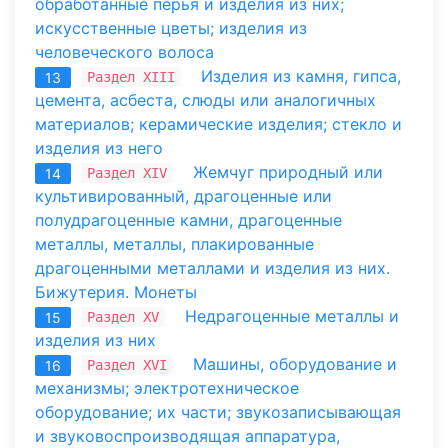
обработанные перья и изделия из них;
искусственные цветы; изделия из
человеческого волоса
Изделия из камня, гипса,
Раздел XIII
13
цемента, асбеста, слюды или аналогичных
материалов; керамические изделия; стекло и
изделия из него
Жемчуг природный или
Раздел XIV
14
культивированный, драгоценные или
полудрагоценные камни, драгоценные
металлы, металлы, плакированные
драгоценными металлами и изделия из них.
Бижутерия. Монеты
Недрагоценные металлы и
Раздел XV
15
изделия из них
Машины, оборудование и
Раздел XVI
16
механизмы; электротехническое
оборудование; их части; звукозаписывающая
и звуковоспроизводящая аппаратура,