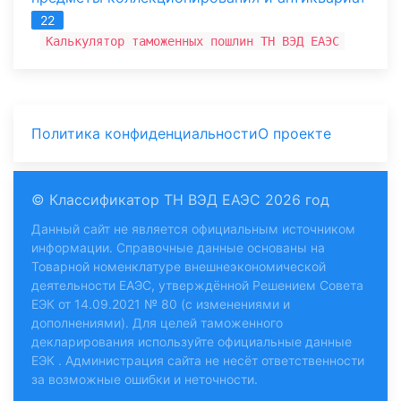
22
Калькулятор таможенных пошлин ТН ВЭД ЕАЭС
Политика конфиденциальности
О проекте
© Классификатор ТН ВЭД ЕАЭС 2026 год
Данный сайт не является официальным источником
информации. Справочные данные основаны на
Товарной номенклатуре внешнеэкономической
деятельности ЕАЭС, утверждённой Решением Совета
ЕЭК от 14.09.2021 № 80 (с изменениями и
дополнениями). Для целей таможенного
декларирования используйте
официальные данные
ЕЭК
. Администрация сайта не несёт ответственности
за возможные ошибки и неточности.