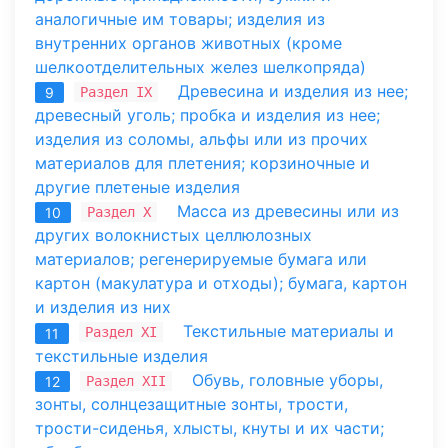
аналогичные им товары; изделия из
внутренних органов животных (кроме
шелкоотделительных желез шелкопряда)
Древесина и изделия из нее;
Раздел IX
9
древесный уголь; пробка и изделия из нее;
изделия из соломы, альфы или из прочих
материалов для плетения; корзиночные и
другие плетеные изделия
Масса из древесины или из
Раздел X
10
других волокнистых целлюлозных
материалов; регенерируемые бумага или
картон (макулатура и отходы); бумага, картон
и изделия из них
Текстильные материалы и
Раздел XI
11
текстильные изделия
Обувь, головные уборы,
Раздел XII
12
зонты, солнцезащитные зонты, трости,
трости-сиденья, хлысты, кнуты и их части;