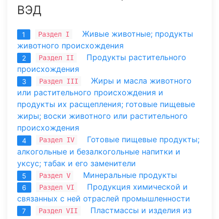
ВЭД
Живые животные; продукты
Раздел I
1
животного происхождения
Продукты растительного
Раздел II
2
происхождения
Жиры и масла животного
Раздел III
3
или растительного происхождения и
продукты их расщепления; готовые пищевые
жиры; воски животного или растительного
происхождения
Готовые пищевые продукты;
Раздел IV
4
алкогольные и безалкогольные напитки и
уксус; табак и его заменители
Минеральные продукты
Раздел V
5
Продукция химической и
Раздел VI
6
связанных с ней отраслей промышленности
Пластмассы и изделия из
Раздел VII
7