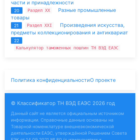
части и принадлежности
Разные промышленные
Раздел XX
20
товары
Произведения искусства,
Раздел XXI
21
предметы коллекционирования и антиквариат
22
Калькулятор таможенных пошлин ТН ВЭД ЕАЭС
Политика конфиденциальности
О проекте
© Классификатор ТН ВЭД ЕАЭС 2026 год
Данный сайт не является официальным источником
информации. Справочные данные основаны на
Товарной номенклатуре внешнеэкономической
деятельности ЕАЭС, утверждённой Решением Совета
ЕЭК от 14.09.2021 № 80 (с изменениями и