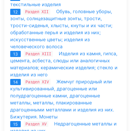
текстильные изделия
Обувь, головные уборы,
Раздел XII
12
зонты, солнцезащитные зонты, трости,
трости-сиденья, хлысты, кнуты и их части;
обработанные перья и изделия из них;
искусственные цветы; изделия из
человеческого волоса
Изделия из камня, гипса,
Раздел XIII
13
цемента, асбеста, слюды или аналогичных
материалов; керамические изделия; стекло и
изделия из него
Жемчуг природный или
Раздел XIV
14
культивированный, драгоценные или
полудрагоценные камни, драгоценные
металлы, металлы, плакированные
драгоценными металлами и изделия из них.
Бижутерия. Монеты
Недрагоценные металлы и
Раздел XV
15
изделия из них