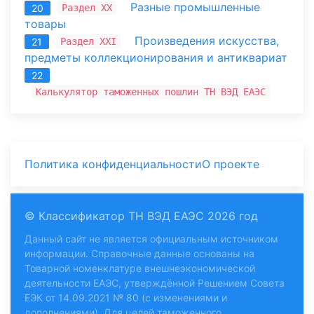
Разные промышленные
Раздел XX
20
товары
Произведения искусства,
Раздел XXI
21
предметы коллекционирования и антиквариат
22
Калькулятор таможенных пошлин ТН ВЭД ЕАЭС
Политика конфиденциальности
О проекте
© Классификатор ТН ВЭД ЕАЭС 2026 год
Данный сайт не является официальным источником
информации. Справочные данные основаны на
Товарной номенклатуре внешнеэкономической
деятельности ЕАЭС, утверждённой Решением Совета
ЕЭК от 14.09.2021 № 80 (с изменениями и
дополнениями). Для целей таможенного