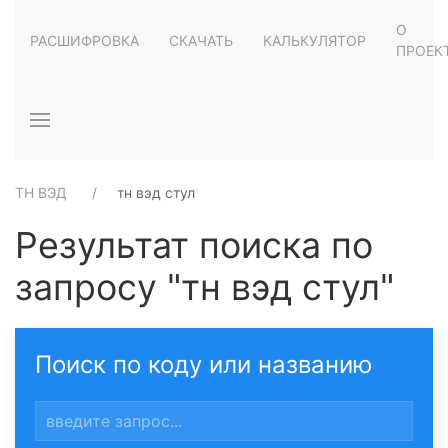
О
РАСШИФРОВКА
СКАЧАТЬ
КАЛЬКУЛЯТОР
ПРОЕК
ТН ВЭД
тн вэд стул
Результат поиска по
запросу "тн вэд стул"
Поиск по коду или названию