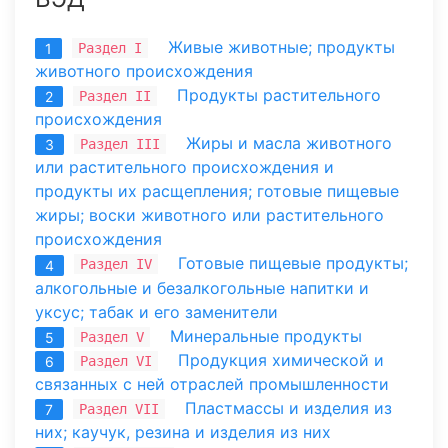
Живые животные; продукты
Раздел I
1
животного происхождения
Продукты растительного
Раздел II
2
происхождения
Жиры и масла животного
Раздел III
3
или растительного происхождения и
продукты их расщепления; готовые пищевые
жиры; воски животного или растительного
происхождения
Готовые пищевые продукты;
Раздел IV
4
алкогольные и безалкогольные напитки и
уксус; табак и его заменители
Минеральные продукты
Раздел V
5
Продукция химической и
Раздел VI
6
связанных с ней отраслей промышленности
Пластмассы и изделия из
Раздел VII
7
них; каучук, резина и изделия из них