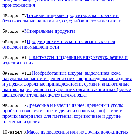
происхождения
4
Готовые пищевые продукты; алкогольные и
Раздел IV
безалкогольные напитки и уксус; табак и его заменители
5
Минеральные продукты
Раздел V
6
Продукция химической и связанных с ней
Раздел VI
отраслей промышленности
7
Пластмассы и изделия из них; каучук, резина и
Раздел VII
изделия из них
8
Необработанные шкуры, выделанная кожа,
Раздел VIII
натуральный мех и изделия из них; шорно-седельные изделия
и упряжь; дорожные принадлежности, сумки и аналогичные
им товары; изделия из внутренних органов животных (кроме
шелкоотделительных желез шелкопряда)
9
Древесина и изделия из нее; древесный уголь;
Раздел IX
пробка и изделия из нее; изделия из соломы, альфы или из
прочих материалов для плетения; корзиночные и другие
плетеные изделия
10
Масса из древесины или из других волокнистых
Раздел X