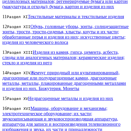
целлюлозных материалов; регенерируемые бумага или картон
(макулатура и отходы); бумага, картон и изделия из них
11
Текстильные материалы и текстильные изделия
Раздел XI
12
Обувь, головные уборы, зонты, солнцезащитные
Раздел XII
зонты, трости, трости-сиденья, хлысты, кнуты и их части;
обработанные перья и изделия из них; искусственные цветы;
изделия из человеческого волоса
13
Изделия из камня, гипса, цемента, асбеста,
Раздел XIII
слюды или аналогичных материалов; керамические изделия;
стекло и изделия из него
14
Жемчуг природный или культивированный,
Раздел XIV
драгоценные или полудрагоценные камни, драгоценные
металлы, металлы, плакированные драгоценными металлами
и изделия из них. Бижутерия. Монеты
15
Недрагоценные металлы и изделия из них
Раздел XV
16
Машины, оборудование и механизмы;
Раздел XVI
электротехническое оборудование; их части;
звукозаписывающая и звуковоспроизводящая аппаратура,
аппаратура для записи и воспроизведения телевизионного
изображения и звука, их части и принадлежности