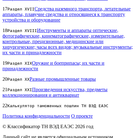
17
Средства наземного транспорта, летательные
Раздел XVII
аппараты, плавучие средства и относящиеся к транспорту
устройства и оборудование
18
Инструменты и аппараты оптические,
Раздел XVIII
фотографические, кинематографические, измерительные,
контрольные, прецизионные, медицинские или
хирургические; часы всех видов; музыкальные инструменты;
их части и принадлежности
19
Оружие и боеприпасы; их части и
Раздел XIX
принадлежности
20
Разные промышленные товары
Раздел XX
21
Произведения искусства, предметы
Раздел XXI
коллекционирования и антиквариат
22
Калькулятор таможенных пошлин ТН ВЭД ЕАЭС
Политика конфиденциальности
О проекте
© Классификатор ТН ВЭД ЕАЭС 2026 год
Данный сайт не является официальным источником