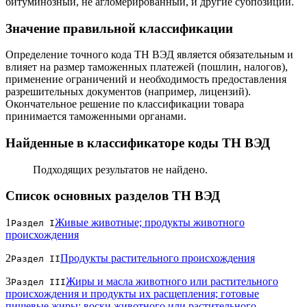
битуминозный, не агломерированный, и другие субпозиции.
Значение правильной классификации
Определение точного кода ТН ВЭД является обязательным и
влияет на размер таможенных платежей (пошлин, налогов),
применение ограничений и необходимость предоставления
разрешительных документов (например, лицензий).
Окончательное решение по классификации товара
принимается таможенными органами.
Найденные в классификаторе коды ТН ВЭД
Подходящих результатов не найдено.
Список основных разделов ТН ВЭД
1
Живые животные; продукты животного
Раздел I
происхождения
2
Продукты растительного происхождения
Раздел II
3
Жиры и масла животного или растительного
Раздел III
происхождения и продукты их расщепления; готовые
пищевые жиры; воски животного или растительного