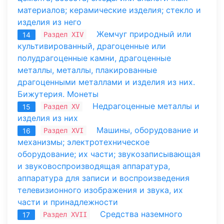
материалов; керамические изделия; стекло и
изделия из него
Жемчуг природный или
Раздел XIV
14
культивированный, драгоценные или
полудрагоценные камни, драгоценные
металлы, металлы, плакированные
драгоценными металлами и изделия из них.
Бижутерия. Монеты
Недрагоценные металлы и
Раздел XV
15
изделия из них
Машины, оборудование и
Раздел XVI
16
механизмы; электротехническое
оборудование; их части; звукозаписывающая
и звуковоспроизводящая аппаратура,
аппаратура для записи и воспроизведения
телевизионного изображения и звука, их
части и принадлежности
Средства наземного
Раздел XVII
17