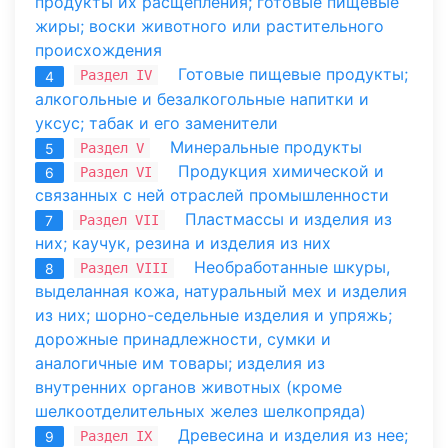
продукты их расщепления; готовые пищевые
жиры; воски животного или растительного
происхождения
Готовые пищевые продукты;
Раздел IV
4
алкогольные и безалкогольные напитки и
уксус; табак и его заменители
Минеральные продукты
Раздел V
5
Продукция химической и
Раздел VI
6
связанных с ней отраслей промышленности
Пластмассы и изделия из
Раздел VII
7
них; каучук, резина и изделия из них
Необработанные шкуры,
Раздел VIII
8
выделанная кожа, натуральный мех и изделия
из них; шорно-седельные изделия и упряжь;
дорожные принадлежности, сумки и
аналогичные им товары; изделия из
внутренних органов животных (кроме
шелкоотделительных желез шелкопряда)
Древесина и изделия из нее;
Раздел IX
9