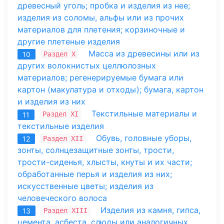
древесный уголь; пробка и изделия из нее;
изделия из соломы, альфы или из прочих
материалов для плетения; корзиночные и
другие плетеные изделия
Масса из древесины или из
Раздел X
10
других волокнистых целлюлозных
материалов; регенерируемые бумага или
картон (макулатура и отходы); бумага, картон
и изделия из них
Текстильные материалы и
Раздел XI
11
текстильные изделия
Обувь, головные уборы,
Раздел XII
12
зонты, солнцезащитные зонты, трости,
трости-сиденья, хлысты, кнуты и их части;
обработанные перья и изделия из них;
искусственные цветы; изделия из
человеческого волоса
Изделия из камня, гипса,
Раздел XIII
13
цемента, асбеста, слюды или аналогичных