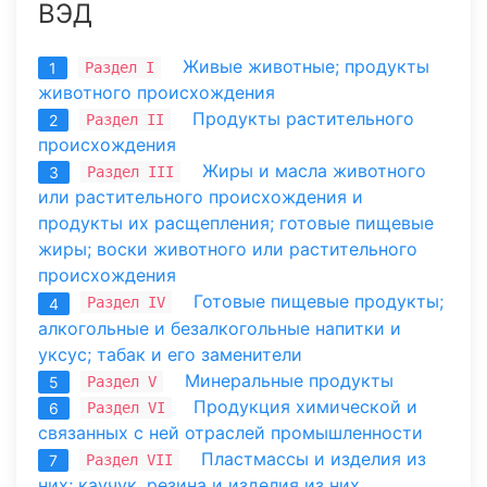
ВЭД
Живые животные; продукты
Раздел I
1
животного происхождения
Продукты растительного
Раздел II
2
происхождения
Жиры и масла животного
Раздел III
3
или растительного происхождения и
продукты их расщепления; готовые пищевые
жиры; воски животного или растительного
происхождения
Готовые пищевые продукты;
Раздел IV
4
алкогольные и безалкогольные напитки и
уксус; табак и его заменители
Минеральные продукты
Раздел V
5
Продукция химической и
Раздел VI
6
связанных с ней отраслей промышленности
Пластмассы и изделия из
Раздел VII
7
них; каучук, резина и изделия из них