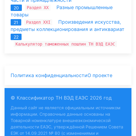
Разные промышленные
Раздел XX
20
товары
Произведения искусства,
Раздел XXI
21
предметы коллекционирования и антиквариат
22
Калькулятор таможенных пошлин ТН ВЭД ЕАЭС
Политика конфиденциальности
О проекте
© Классификатор ТН ВЭД ЕАЭС 2026 год
Данный сайт не является официальным источником
информации. Справочные данные основаны на
Товарной номенклатуре внешнеэкономической
деятельности ЕАЭС, утверждённой Решением Совета
ЕЭК от 14.09.2021 № 80 (с изменениями и