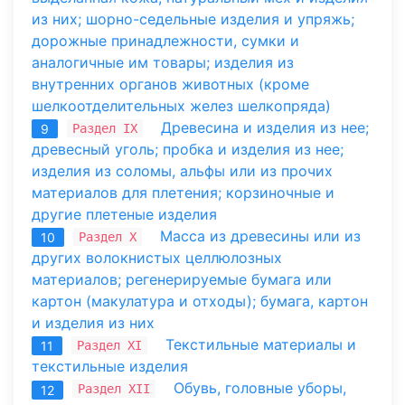
из них; шорно-седельные изделия и упряжь;
дорожные принадлежности, сумки и
аналогичные им товары; изделия из
внутренних органов животных (кроме
шелкоотделительных желез шелкопряда)
Древесина и изделия из нее;
Раздел IX
9
древесный уголь; пробка и изделия из нее;
изделия из соломы, альфы или из прочих
материалов для плетения; корзиночные и
другие плетеные изделия
Масса из древесины или из
Раздел X
10
других волокнистых целлюлозных
материалов; регенерируемые бумага или
картон (макулатура и отходы); бумага, картон
и изделия из них
Текстильные материалы и
Раздел XI
11
текстильные изделия
Обувь, головные уборы,
Раздел XII
12