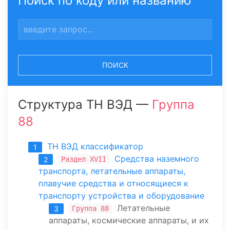
Поиск по коду или названию
ПОИСК
Структура ТН ВЭД —
Группа
88
ТН ВЭД классификатор
1
Средства наземного
Раздел XVII
2
транспорта, летательные аппараты,
плавучие средства и относящиеся к
транспорту устройства и оборудование
Летательные
Группа 88
3
аппараты, космические аппараты, и их