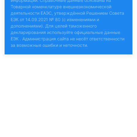
информации. Справочные данные основаны на
Товарной номенклатуре внешнеэкономической
деятельности ЕАЭС, утверждённой Решением Совета
ЕЭК от 14.09.2021 № 80 (с изменениями и
дополнениями). Для целей таможенного
декларирования используйте
официальные данные
ЕЭК
. Администрация сайта не несёт ответственности
за возможные ошибки и неточности.