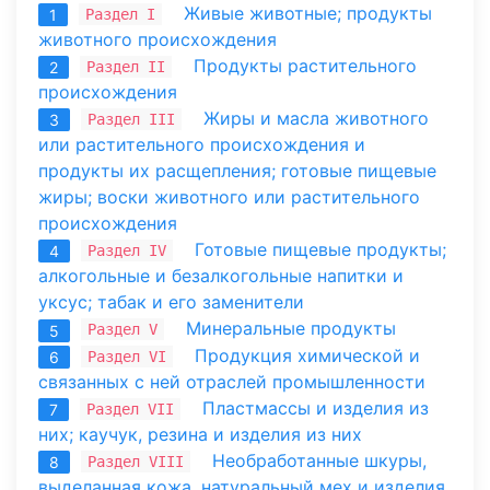
Живые животные; продукты
Раздел I
1
животного происхождения
Продукты растительного
Раздел II
2
происхождения
Жиры и масла животного
Раздел III
3
или растительного происхождения и
продукты их расщепления; готовые пищевые
жиры; воски животного или растительного
происхождения
Готовые пищевые продукты;
Раздел IV
4
алкогольные и безалкогольные напитки и
уксус; табак и его заменители
Минеральные продукты
Раздел V
5
Продукция химической и
Раздел VI
6
связанных с ней отраслей промышленности
Пластмассы и изделия из
Раздел VII
7
них; каучук, резина и изделия из них
Необработанные шкуры,
Раздел VIII
8
выделанная кожа, натуральный мех и изделия